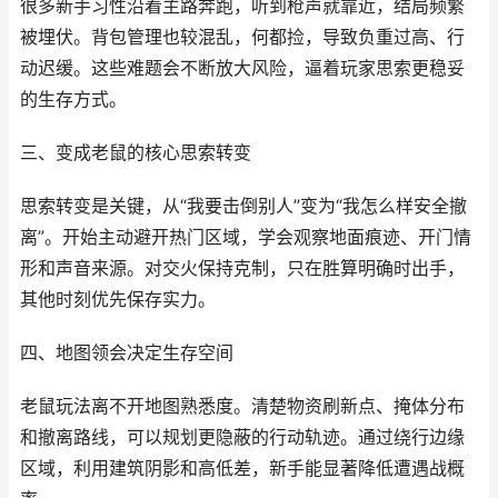
很多新手习性沿着主路奔跑，听到枪声就靠近，结局频繁
被埋伏。背包管理也较混乱，何都捡，导致负重过高、行
动迟缓。这些难题会不断放大风险，逼着玩家思索更稳妥
的生存方式。
三、变成老鼠的核心思索转变
思索转变是关键，从“我要击倒别人”变为“我怎么样安全撤
离”。开始主动避开热门区域，学会观察地面痕迹、开门情
形和声音来源。对交火保持克制，只在胜算明确时出手，
其他时刻优先保存实力。
四、地图领会决定生存空间
老鼠玩法离不开地图熟悉度。清楚物资刷新点、掩体分布
和撤离路线，可以规划更隐蔽的行动轨迹。通过绕行边缘
区域，利用建筑阴影和高低差，新手能显著降低遭遇战概