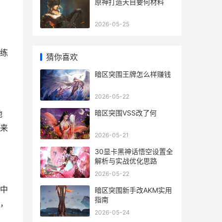
原神打造天目要何材料
2026-05-25
、
练
猜你喜欢
暗区突围王牌怎么样赚钱
2026-05-22
暗区突围VSS改了何
地
来
2026-05-21
30显卡黑神话悟空设置全
解析与实战优化思路
2026-05-22
中
暗区突围新手改AKM实用
指南
，
2026-05-24