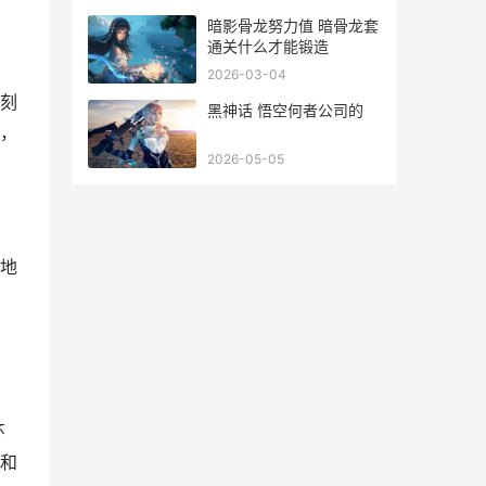
暗影骨龙努力值 暗骨龙套
通关什么才能锻造
2026-03-04
刻
黑神话 悟空何者公司的
，
2026-05-05
地
环
和