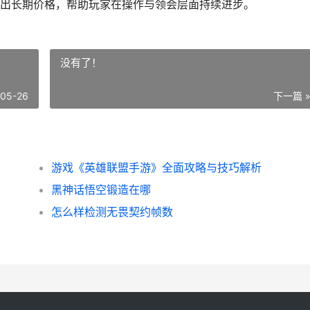
出长期价格，帮助玩家在操作与领会层面持续进步。
没有了！
-05-26
下一篇 
游戏《英雄联盟手游》全面攻略与技巧解析
黑神话悟空锻造在哪
怎么样检测无畏契约帧数