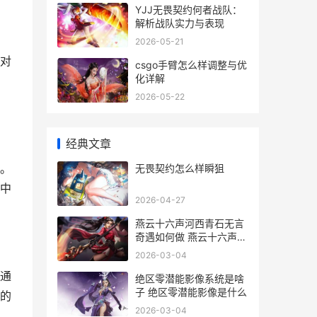
YJJ无畏契约何者战队：
解析战队实力与表现
2026-05-21
对
csgo手臂怎么样调整与优
化详解
2026-05-22
经典文章
。
无畏契约怎么样瞬狙
中
2026-04-27
燕云十六声河西青石无言
奇遇如何做 燕云十六声河
西怎么去
2026-03-04
通
绝区零潜能影像系统是啥
子 绝区零潜能影像是什么
的
2026-03-04