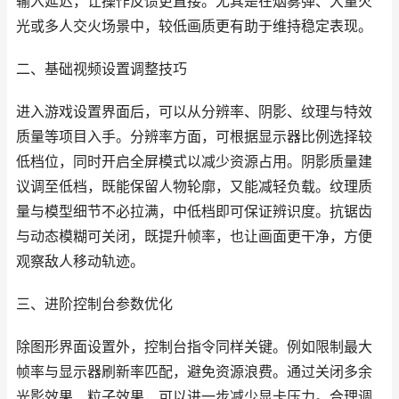
输入延迟，让操作反馈更直接。尤其是在烟雾弹、大量火
光或多人交火场景中，较低画质更有助于维持稳定表现。
二、基础视频设置调整技巧
进入游戏设置界面后，可以从分辨率、阴影、纹理与特效
质量等项目入手。分辨率方面，可根据显示器比例选择较
低档位，同时开启全屏模式以减少资源占用。阴影质量建
议调至低档，既能保留人物轮廓，又能减轻负载。纹理质
量与模型细节不必拉满，中低档即可保证辨识度。抗锯齿
与动态模糊可关闭，既提升帧率，也让画面更干净，方便
观察敌人移动轨迹。
三、进阶控制台参数优化
除图形界面设置外，控制台指令同样关键。例如限制最大
帧率与显示器刷新率匹配，避免资源浪费。通过关闭多余
光影效果、粒子效果，可以进一步减少显卡压力。合理调