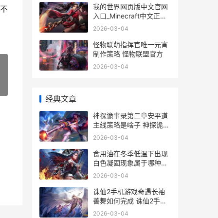
我的世界网页版中文官网
不
入口_Minecraft中文正版
网页进入 我的世界网页版
2026-03-04
手机入口
怪物联萌指挥官唯一元宵
制作策略 怪物联盟官方
2026-03-04
»
经典文章
神探诡事录第二章安平道
主线策略是啥子 神探诡异
录
2026-03-04
食用油在冬季低温下出现
白色凝固现象属于哪种变
化 食用油在冬季低温下出
2026-03-04
现白色凝固现象,属于哪种
变化
诛仙2手机游戏奇遇长袖
善舞如何完成 诛仙2手机
游戏 冰灵峰在哪
2026-03-04