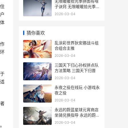
无限暖暖拾光季拼图有啥
住
子诀窍 无限暖暖拾光季活
动
户
2026-03-04
体
猜你喜欢
乱涂彩世界狄安娜战斗组
作
合组合主推
环
2026-03-04
三国天下归心孙权拼点队
方法策略 三国天下归晋
于
2026-03-04
适
永夜之役在线玩 小游戏永
夜之役
2026-03-04
者
永远的蔚蓝星球元宵商店
坐骑兑换指导 永远的蔚蓝
星球破解版修改器
2026-03-04
。