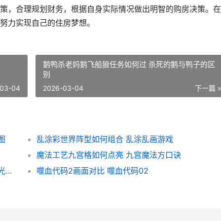
策，合理规划财务，根据自身实际情况做出明智的购房决策。在
努力实现自己的住房梦想。
鹅鸭杀老妈鹅飞船狼任务如何过 杀死的鹅与鸭子的区
别
03-04
2026-03-04
下一篇 
图
乱涂彩世界阵型如何组合 乱涂乱画游戏
魔法工艺九宫格如何点亮 九宫魔法方口诀
无限暖暖拾光季拼图有啥子诀窍 无限暖暖拾光季活动
噬血代码2画面对比 噬血代码02