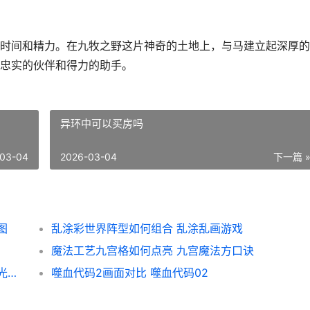
时间和精力。在九牧之野这片神奇的土地上，与马建立起深厚的
忠实的伙伴和得力的助手。
异环中可以买房吗
03-04
2026-03-04
下一篇 
图
乱涂彩世界阵型如何组合 乱涂乱画游戏
魔法工艺九宫格如何点亮 九宫魔法方口诀
无限暖暖拾光季拼图有啥子诀窍 无限暖暖拾光季活动
噬血代码2画面对比 噬血代码02