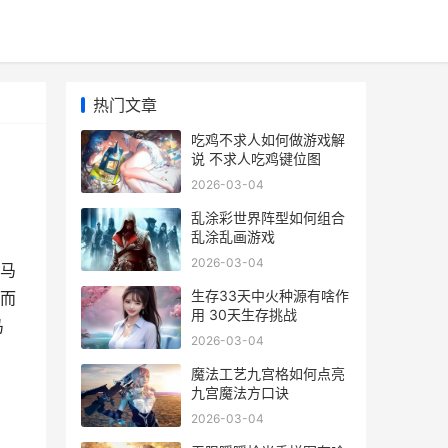
热门文章
吃鸡不求人如何做游戏解
说 不求人吃鸡键位图
2026-03-04
乱涂彩世界阵型如何组合
乱涂乱画游戏
2026-03-04
马
生存33天中火种源有啥作
而
用 30天生存挑战
马
2026-03-04
魔法工艺九宫格如何点亮
九宫魔法方口诀
2026-03-04