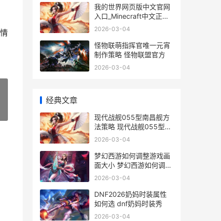
我的世界网页版中文官网
入口_Minecraft中文正版
网页进入 我的世界网页版
2026-03-04
情
手机入口
怪物联萌指挥官唯一元宵
制作策略 怪物联盟官方
2026-03-04
经典文章
»
现代战舰055型南昌舰方
法策略 现代战舰055型南
昌舰值得买吗
2026-03-04
梦幻西游如何调整游戏画
面大小 梦幻西游如何调整
窗口大小
2026-03-04
DNF2026奶妈时装属性
如何选 dnf奶妈时装秀
2026-03-04