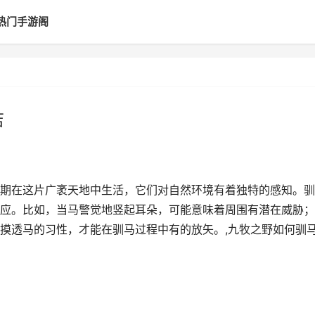
热门手游阁
店
期在这片广袤天地中生活，它们对自然环境有着独特的感知。驯
应。比如，当马警觉地竖起耳朵，可能意味着周围有潜在威胁；
摸透马的习性，才能在驯马过程中有的放矢。,九牧之野如何驯