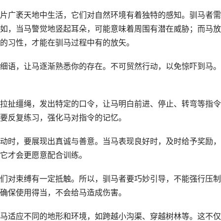
片广袤天地中生活，它们对自然环境有着独特的感知。驯马者需
如，当马警觉地竖起耳朵，可能意味着周围有潜在威胁；而马放
的习性，才能在驯马过程中有的放矢。
细语，让马逐渐熟悉你的存在。不可贸然行动，以免惊吓到马。
拉扯缰绳，发出特定的口令，让马明白前进、停止、转弯等指令
要反复练习，强化马对指令的记忆。
动时，要展现出真诚与善意。当马表现良好时，及时给予奖励，
它才会更愿意配合训练。
们对束缚有一定抵触。所以，驯马者要巧妙引导，不能强行压制
确保使用得当，不会给马造成伤害。
马适应不同的地形和环境，如跨越小沟渠、穿越树林等。这不仅