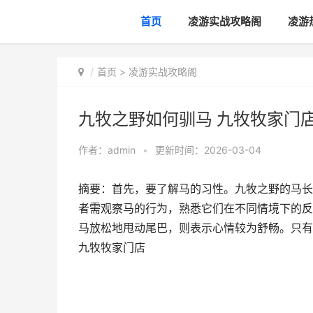
首页
凌游实战攻略阁
凌游
首页
>
凌游实战攻略阁
九牧之野如何驯马 九牧牧家门
作者：
admin
•
更新时间：2026-03-04
摘要：首先，要了解马的习性。九牧之野的马长
者需观察马的行为，熟悉它们在不同情境下的反
马放松地甩动尾巴，则表示心情较为舒畅。只有
九牧牧家门店