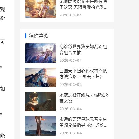
无限暖暖拾光季拼图有啥
子诀窍 无限暖暖拾光季活
观
动
2026-03-04
松
猜你喜欢
可
乱涂彩世界狄安娜战斗组
合组合主推
2026-03-04
。
三国天下归心孙权拼点队
方法策略 三国天下归晋
2026-03-04
如
永夜之役在线玩 小游戏永
夜之役
2026-03-04
。
永远的蔚蓝星球元宵商店
坐骑兑换指导 永远的蔚蓝
星球破解版修改器
2026-03-04
能