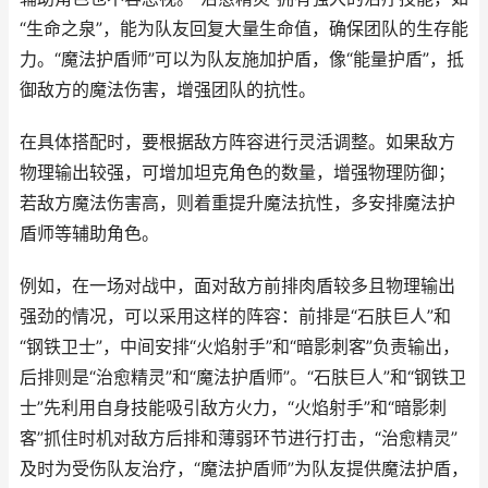
“生命之泉”，能为队友回复大量生命值，确保团队的生存能
力。“魔法护盾师”可以为队友施加护盾，像“能量护盾”，抵
御敌方的魔法伤害，增强团队的抗性。
在具体搭配时，要根据敌方阵容进行灵活调整。如果敌方
物理输出较强，可增加坦克角色的数量，增强物理防御；
若敌方魔法伤害高，则着重提升魔法抗性，多安排魔法护
盾师等辅助角色。
例如，在一场对战中，面对敌方前排肉盾较多且物理输出
强劲的情况，可以采用这样的阵容：前排是“石肤巨人”和
“钢铁卫士”，中间安排“火焰射手”和“暗影刺客”负责输出，
后排则是“治愈精灵”和“魔法护盾师”。“石肤巨人”和“钢铁卫
士”先利用自身技能吸引敌方火力，“火焰射手”和“暗影刺
客”抓住时机对敌方后排和薄弱环节进行打击，“治愈精灵”
及时为受伤队友治疗，“魔法护盾师”为队友提供魔法护盾，