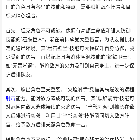
同的角色具有各异的技能和特点，需要根据战斗场景和目
标来精心组合。
首先，坦克角色不可或缺。像拥有高额生命值和强大防御
技能的“石肤巨人”，能在前排承受大量伤害，为队友提供稳
定的输出环境。其“岩石壁垒”技能可大幅提升自身防御，减
少受到的伤害。再搭配上具有群体嘲讽技能的“钢铁卫士”，
如“无畏嘲讽”，能将敌方的火力吸引到自己身上，进一步保
护后排队友。
其次，输出角色至关重要。“火焰射手”凭借其高爆发的远程
射击
能力，能对敌方造成可观的伤害。其“烈焰箭雨”技能可
对范围内敌人造成持续的火焰伤害。“暗影刺客”则擅长在敌
人后排进行突袭，利用其“暗影突袭”技能瞬间切入敌方阵
营，给予敌方后排关键角色致命一击。
辅助角色也不容忽视。“治愈精灵”拥有强大的治疗技能，如