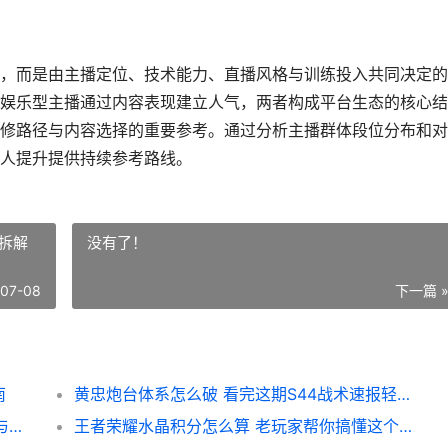
，而是由主播定位、技术能力、直播风格与训练投入共同决定的
娱乐型主播通过内容表现建立人气，两者构成平台生态的核心结
修路径与内容选择的重要参考。通过分析主播群体段位分布和对
人提升提供持续参考路线。
松拆解
没有了！
-07-08
下一篇 
南
黄忠炮台体系怎么破 看完这期S44战术速报轻松拆解
王者荣耀打野位现状分析 S44版本强度排行与建议
王者荣耀水晶积分怎么算 老玩家帮你搞懂这个保级机制