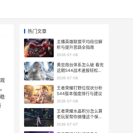
热门文章
主播英雄联盟平均段位解
析与提升思路全指南
2026-07-08
黄忠炮台体系怎么破 看完
这期S44战术速报轻松拆
解
2026-07-08
观
王者荣耀打野位现状分析
。
S44版本强度排行与建议
稳
2026-07-08
英
王者荣耀水晶积分怎么算
老玩家帮你搞懂这个保级
机制
2026-07-07