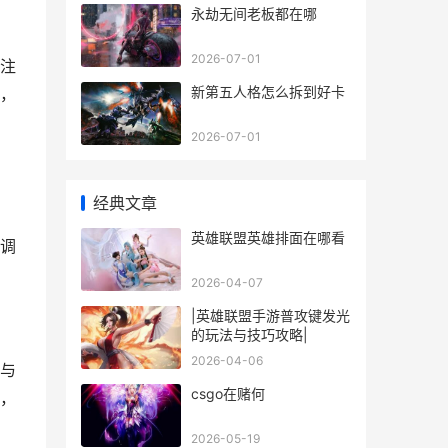
永劫无间老板都在哪
2026-07-01
注
新第五人格怎么拆到好卡
，
2026-07-01
经典文章
英雄联盟英雄排面在哪看
调
2026-04-07
|英雄联盟手游普攻键发光
的玩法与技巧攻略|
2026-04-06
与
csgo在赌何
，
2026-05-19