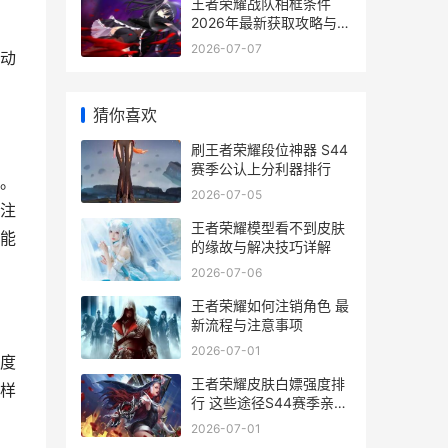
王者荣耀战队相框条件
2026年最新获取攻略与避
坑指南
2026-07-07
动
猜你喜欢
刷王者荣耀段位神器 S44
赛季公认上分利器排行
。
2026-07-05
注
王者荣耀模型看不到皮肤
能
的缘故与解决技巧详解
2026-07-06
王者荣耀如何注销角色 最
新流程与注意事项
2026-07-01
度
王者荣耀皮肤白嫖强度排
样
行 这些途径S44赛季亲测
最欧
2026-07-01