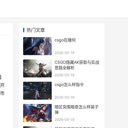
热门文章
csgo在赌何
2026-05-19
CSGO隐藏AK获取与实战
思路全解析
2026-05-19
械
csgo怎么样指令
开
市
2026-05-19
暗区突围暗夜怎么样装子
弹
2026-05-19