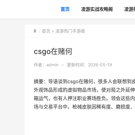
首页
凌游实战攻略阁
凌游
首页
>
凌游热门手游阁
csgo在赌何
作者：
admin
•
更新时间：2026-05-19
摘要：导语谈到csgo在赌何，很多人会联想
外观饰品形成的虚拟物品市场，使对局之外延伸
箱运气，也有人押注职业赛场胜负。领会这些内
场与交易平台中，枪械皮肤因稀有度、磨损度、花