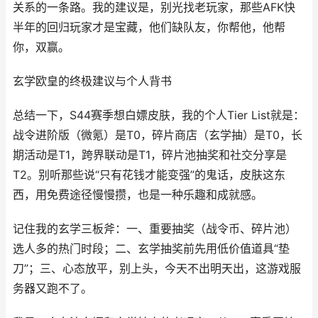
关系的一条路。我的建议是，别光找老玩家，那些AFK快
半年的回归玩家才是宝藏，他们缺队友，你帮他，他帮
你，双赢。
玄学欧皇的终极建议与个人背书
总结一下，S44赛季想白嫖皮肤，我的个人Tier List就是：
战令进阶版（微氪）是T0，碎片商店（玄学抽）是T0，长
期活动是T1，跨界联动是T1，碎片池抽奖和社交分享是
T2。别听那些说“只有花钱才能变强”的鬼话，皮肤这东
西，用免费途径慢慢攒，也是一种乐趣和成就感。
记住我的玄学三板斧：一、重要抽奖（战令币、碎片池）
选人多的热门时段；二、玄学抽奖前先用低价值道具“垫
刀”；三、心态放平，别上头，今天不出明天出，这游戏服
务器又跑不了。