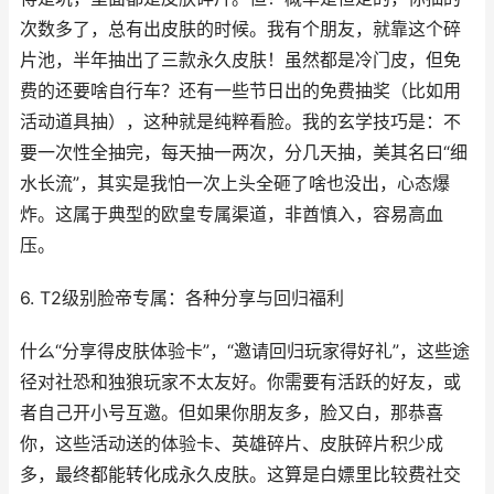
次数多了，总有出皮肤的时候。我有个朋友，就靠这个碎
片池，半年抽出了三款永久皮肤！虽然都是冷门皮，但免
费的还要啥自行车？还有一些节日出的免费抽奖（比如用
活动道具抽），这种就是纯粹看脸。我的玄学技巧是：不
要一次性全抽完，每天抽一两次，分几天抽，美其名曰“细
水长流”，其实是我怕一次上头全砸了啥也没出，心态爆
炸。这属于典型的欧皇专属渠道，非酋慎入，容易高血
压。
6. T2级别脸帝专属：各种分享与回归福利
什么“分享得皮肤体验卡”，“邀请回归玩家得好礼”，这些途
径对社恐和独狼玩家不太友好。你需要有活跃的好友，或
者自己开小号互邀。但如果你朋友多，脸又白，那恭喜
你，这些活动送的体验卡、英雄碎片、皮肤碎片积少成
多，最终都能转化成永久皮肤。这算是白嫖里比较费社交