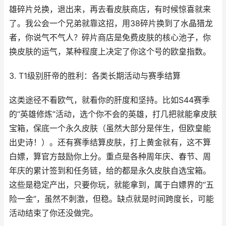
雄碎片兑换，退出来，再去看皮肤商店，有时候惊喜就来
了。我公会一个兄弟就靠这招，用38碎片换到了水晶猎龙
者，你说气不气人？碎片商店是免费皮肤的核心池子，你
换皮肤的运气，某种程度上决定了你这个号的欧皇指数。
3. T1级别肝帝的胜利：各类长期活动与赛季结算
这类途径不看欧气，就看你的肝度和坚持。比如S44赛季
的“英雄修炼”活动，选个你不会的英雄，打几把就能拿皮肤
宝箱，保底一个永久皮肤（虽然大部分是伴生，但欧皇能
出史诗！）。还有赛季结算皮肤，打上黄金就有，这不算
白嫖，算官方鼓励你上分。重点是各种周年庆、春节、周
年庆的累计签到和任务链，给的都是永久皮肤自选宝箱。
这些是稳定产出，只要你玩，就能拿到，属于白嫖界的“五
险一金”，虽然不刺激，但稳。缺点就是时间跨度长，可能
活动结束了你还没做完。