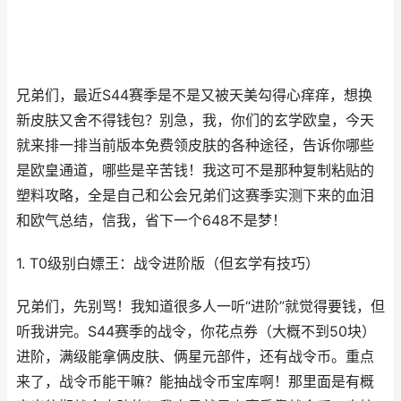
兄弟们，最近S44赛季是不是又被天美勾得心痒痒，想换
新皮肤又舍不得钱包？别急，我，你们的玄学欧皇，今天
就来排一排当前版本免费领皮肤的各种途径，告诉你哪些
是欧皇通道，哪些是辛苦钱！我这可不是那种复制粘贴的
塑料攻略，全是自己和公会兄弟们这赛季实测下来的血泪
和欧气总结，信我，省下一个648不是梦！
1. T0级别白嫖王：战令进阶版（但玄学有技巧）
兄弟们，先别骂！我知道很多人一听“进阶”就觉得要钱，但
听我讲完。S44赛季的战令，你花点券（大概不到50块）
进阶，满级能拿俩皮肤、俩星元部件，还有战令币。重点
来了，战令币能干嘛？能抽战令币宝库啊！那里面是有概