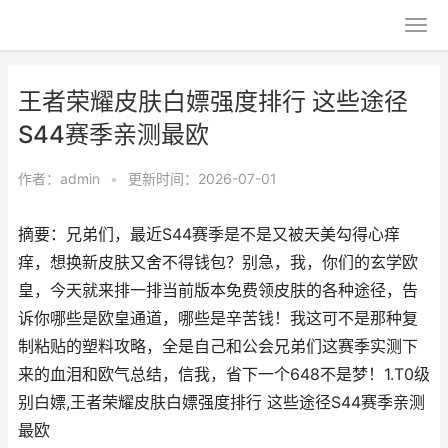
王者荣耀皮肤白嫖强度排行 这些途径
S44赛季亲测最欧
作者：
admin
•
更新时间：2026-07-01
摘要：兄弟们，最近S44赛季是不是又被天美勾得心痒
痒，想换新皮肤又舍不得钱包？别急，我，你们的玄学欧
皇，今天就来排一排当前版本免费领皮肤的各种途径，告
诉你哪些是欧皇通道，哪些是辛苦钱！我这可不是那种复
制粘贴的塑料攻略，全是自己和公会兄弟们这赛季实测下
来的血泪和欧气总结，信我，省下一个648不是梦！1.T0级
别白嫖,王者荣耀皮肤白嫖强度排行 这些途径S44赛季亲测
最欧