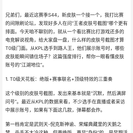
兄弟们，最近这赛季S44，新皮肤一个接一个，我打比赛
的间隙刷论坛，发现好多人在问“王者皮肤号截图”哪个更有
排面。今天咱不聊别的，就从一个看比赛比打游戏还多的
电竞解说视角，给大家盘一盘，什么样的皮肤号截图才算
T0级门面。从KPL选手到路人王，他们展示账号时，哪些
皮肤能瞬间镇住场子？这篇强度排行，帮你一眼看懂皮肤
账号的“江湖地位”。
1. T0级天花板：绝版+赛事联名+顶级特效的三重奏
这个级别的皮肤号截图，发出来基本就是“沉默，然后满屏
问号”。最近从KPL的数据来看，不少选手在直播或者采访
中展示账号，如果有下面这几款，弹幕都会炸。
第一档肯定是武则天-倪克斯神谕、荣耀典藏里的天鹅之
梦、杀手不太冷这种。但更绝版、更显“身份”的，是早期活