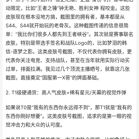
动限定，比如“王者之锤”钟无艳、胜利女神 程咬金。这些
皮肤现在根本没地方搞，截图里的拥有者，基本都是从
S44、S44就开始玩的老骨灰。这种截图传递的信息很简
单：“我比你们很多人都先到王者峡谷”。其次就是赛事联名
皮肤，特别是带选手签名和战队Logo的，比如梦泪的韩
信-逐梦之影。这类皮肤号截图，不仅代表你拥有皮肤，更
代表你关注电竞、支持战队，甚至在当年就用实际行动买
过单，排面拉满。我见过几个顶流主播晒号，就靠这几张
截图，直接奠定“国服第一X哥”的牌面基础。
2. T1级硬通货：高人气皮肤+稀有星元/天幕的视觉炸弹
如果说T0是“我有的东西你永远得不到”，那T1就是“我有的
东西你刚好想要”。这类皮肤号截图，追求的是第一眼的视
觉冲击力和大众的认可度。