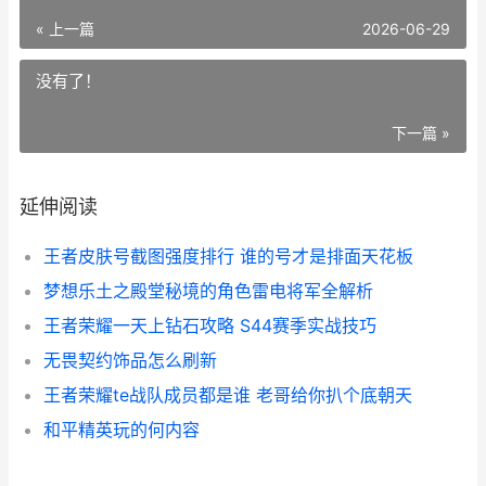
« 上一篇
2026-06-29
没有了！
下一篇 »
延伸阅读
王者皮肤号截图强度排行 谁的号才是排面天花板
梦想乐土之殿堂秘境的角色雷电将军全解析
王者荣耀一天上钻石攻略 S44赛季实战技巧
无畏契约饰品怎么刷新
王者荣耀te战队成员都是谁 老哥给你扒个底朝天
和平精英玩的何内容