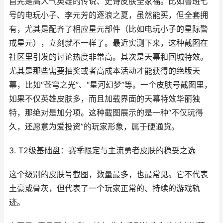
首先是高人气英雄的传说、史诗皮肤全家福。比如鲁班七
号的电玩小子、李元芳的逐浪之夏，虽然能买，但全套拥
有，尤其是配齐了相应星元部件（比如电玩小子的星际警
戒星元），立刻就不一样了。最近实测下来，这种截图在
社区里引发的讨论热度非常高。其次是天幕和回城特效。
尤其是那些需要抽奖或者高成本活动才能获得的绝版天
幕，比如“苍穹之光”、“星河幻梦”等。一个皮肤号截图里，
如果不仅英雄皮肤多，而且加载界面的天幕特效华丽独
特，那绝对是加分项。这种截图展示的是一种“不仅玩得
久，还愿意为爱投资”的玩家形象，属于硬通货。
3. T2级基础盘：赛季限定与主流勇者皮肤的稳妥之选
这个级别的皮肤号截图，数量最多，也最常见。它不代表
土豪或骨灰，但代表了一个玩家正常的、持续的游戏轨
迹。