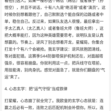
看他们选人。如果一楼秒选个韩信（韩信）或者猴子（孙
悟空），并且不说话，十有八九是“绝活哥”或者“演员”。这
时候你别想着跟他了，自己默默选个能自保的边路或者中
单，稳住自己。反过来，如果队友选人很慢，最后拿出一
手太乙真人（太乙真人）或者鲁班大师（鲁班大师），这
把大概率能打，因为这种英雄需要思考，说明队友是认真
想赢的。节奏上，逆风了别总想着开龙，星耀局，你集合
打龙十个有八个会被抢。我玄学建议：逆风就抱团清线，
等对面犯错。这赛季S44防御塔保护机制还在，对面越塔
强杀，很容易崩盘。你就利用这一点，把兵线守在塔前，
用技能清，别肉身抗。感觉对面急了，就是你们翻盘的“气
运”来了。
4. 心态玄学：把“运气守恒”当成铁律
打星耀，心态崩了就全完了。我欧皇的玄学心态就是：连
赢之后必有一败，连败之后匹配机制会补偿你。所以，连