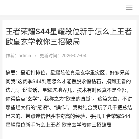
王者荣耀S44星耀段位新手怎么上王者
欧皇玄学教你三招破局
作者：
admin
•
更新时间：2026-07-04
摘要：最近打排位，星耀段位真是玄学重灾区，好多兄弟
问我“这赛季S44到底怎么才能摆脱永恒钻石，摸到王者的
边儿”。说实话，星耀这地界儿，技术有时候真不是全部，
你得信点“玄学”，我称之为“欧皇的直觉”。这篇文章，不讲
那些烂大街的“意识”、“操作”，我就结合我玩了几千把总结
出来的、带点迷信但胜率奇高的经验，手把,王者荣耀S44
星耀段位新手怎么上王者 欧皇玄学教你三招破局