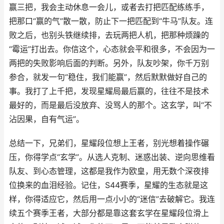
赢三把，我会主动休息一会儿，或者去打把匹配练练手，
把那口“赢的气”散一散，防止下一把匹配到“牛马”队友。连
败之后，也别头铁继续排，去玩两把人机，把那种烦躁的
“霉运”打出去。你信这个，心态就会平和很多，不会因为一
两把的失败影响后面的判断。另外，队友吵架，你千万别
参合，就发一句“稳住，我们能赢”，然后默默做好自己的
事。我打了上千把，发现星耀局最后赢的，往往不是技术
最好的，而是最后没放弃、没骂人的那个。这玄学，叫“不
沾因果，自有气运”。
总结一下，兄弟们，星耀段位想上王者，别光想着操作碾
压，你得学点“玄学”。从选人克制、迷惑出装、逆向思维看
队友、到心态管理，这都是我作为欧皇，用无数个深夜排
位换来的血泪经验。记住，S44赛季，星耀的生态就是这
样，你得适应它，然后用一点小小的“迷信”去破解它。我连
续五个赛季王者，大部分都是靠这套玄学在星耀段位滑上