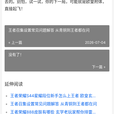
去的。别怕，试一试，你的下一局，可能就是欧皇附体，
直接起飞！
王者召集设置常见问题解答 从青铜到王者都在问
« 上一篇
2026-07-04
没有了！
下一篇 »
延伸阅读
王者荣耀S44星耀段位新手怎么上王者 欧皇玄学教你三招破局
王者召集设置常见问题解答 从青铜到王者都在问
王者荣耀888皮肤有哪些 玄学老玩家帮你排雷选对