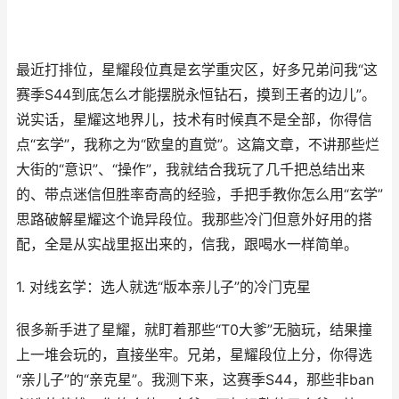
最近打排位，星耀段位真是玄学重灾区，好多兄弟问我“这
赛季S44到底怎么才能摆脱永恒钻石，摸到王者的边儿”。
说实话，星耀这地界儿，技术有时候真不是全部，你得信
点“玄学”，我称之为“欧皇的直觉”。这篇文章，不讲那些烂
大街的“意识”、“操作”，我就结合我玩了几千把总结出来
的、带点迷信但胜率奇高的经验，手把手教你怎么用“玄学”
思路破解星耀这个诡异段位。我那些冷门但意外好用的搭
配，全是从实战里抠出来的，信我，跟喝水一样简单。
1. 对线玄学：选人就选“版本亲儿子”的冷门克星
很多新手进了星耀，就盯着那些“T0大爹”无脑玩，结果撞
上一堆会玩的，直接坐牢。兄弟，星耀段位上分，你得选
“亲儿子”的“亲克星”。我测下来，这赛季S44，那些非ban