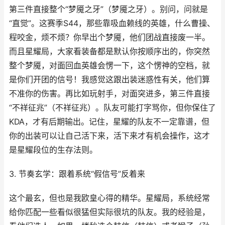
第三件直接整个“梦魇之牙”（梦魇之牙）。别问，问就是
“直觉”。这赛季S44，那些靠吸血赖线的英雄，什么曹操、
程咬金，烦不烦？你早出个梦魇，他们团战直接废一半。
而且星耀局，大家看装备都是默认你按顺序出的，你突然
整个梦魇，对面回血英雄会愣一下，这个愣神的空档，就
是你们开团的信号！我感觉这跟出装迷惑性有关，他们算
不准你的伤害。再比如玩射手，对面突进多，第三件直接
“不祥征兆”（不祥征兆）。队友可能打字骂你，但你保住了
KDA，才有后期输出。记住，星耀的队友不一定靠谱，但
你的出装可以让自己活下来，活下来才有机会操作，这才
是星耀段位的生存法则。
3. 节奏玄学：跟着系统“假信号”反着来
这个最玄，但也是我欧皇心得的精华。星耀局，系统经常
给你匹配一些看似很猛但实际很坑的队友。我的经验是，