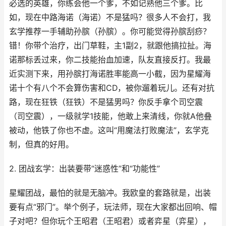
必选的英雄，你练会他一个爹，不如记熟他三个爹。比
如，现在中路海诺（海诺）不是猛吗？很多人不会打，我
玄学推荐一手辅助孙膑（孙膑）。你可能觉得孙膑刮痧？
错！你带个治疗，出门草鞋，主1副2，就跟他搞拉扯。海
诺那标丢过来，你二技能抬血加速，队友直接反打。我最
近实测下来，用孙膑打海诺胜率能高一小截，因为星耀海
诺十个有八个不会算伤害和CD，被你遛着玩儿。还有对抗
路，现在狂铁（狂铁）不是猛男吗？你反手拿个司空震
（司空震），一级就学1技能，他敢上来清线，你就A他叠
被动，他铁了你也不虚。这叫“用魔法打败魔法”，玄学克
制，但真的好用。
2. 团战玄学：出装要带“迷惑性”和“功能性”
星耀团战，最怕的就是无脑冲。我欧皇的套路就是，出装
要有点“邪门”。举个例子，玩法师，现在大家都出回响、帽
子对吧？但你玩个王昭君（王昭君）或者弈星（弈星），