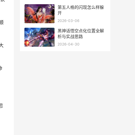
第五人格的闪现怎么样躲
开
2026-03-06
顺
黑神话悟空点化位置全解
析与实战思路
2026-04-30
大
命
忽