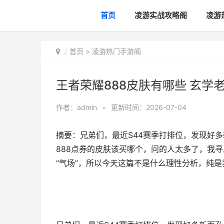
首页
凌游实战攻略阁
凌游
首页
>
凌游热门手游阁
王者荣耀888皮肤有哪些 玄学
作者：
admin
•
更新时间：2026-07-04
摘要：兄弟们，最近S44赛季打排位，发现好
888点券的皮肤该买哪个，问的人太多了，我
“气场”，所以今天这篇不是什么理性分析，纯是