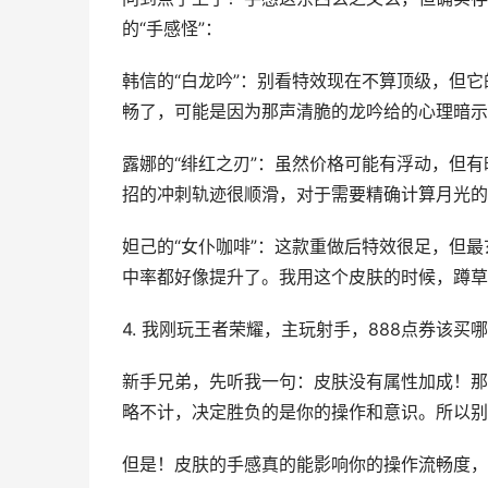
的“手感怪”：
韩信的“白龙吟”：别看特效现在不算顶级，但
畅了，可能是因为那声清脆的龙吟给的心理暗示
露娜的“绯红之刃”：虽然价格可能有浮动，但
招的冲刺轨迹很顺滑，对于需要精确计算月光的
妲己的“女仆咖啡”：这款重做后特效很足，但最
中率都好像提升了。我用这个皮肤的时候，蹲草
4. 我刚玩王者荣耀，主玩射手，888点券该
新手兄弟，先听我一句：皮肤没有属性加成！那个
略不计，决定胜负的是你的操作和意识。所以别
但是！皮肤的手感真的能影响你的操作流畅度，