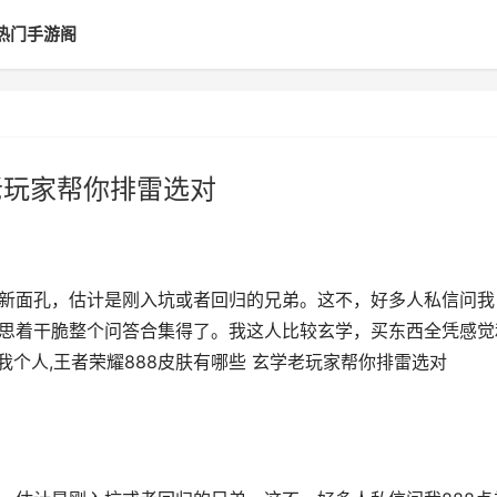
热门手游阁
老玩家帮你排雷选对
多新面孔，估计是刚入坑或者回归的兄弟。这不，好多人私信问我
寻思着干脆整个问答合集得了。我这人比较玄学，买东西全凭感觉
我个人,王者荣耀888皮肤有哪些 玄学老玩家帮你排雷选对