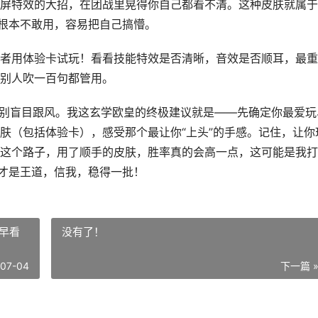
屏特效的大招，在团战里晃得你自己都看不清。这种皮肤就属于
位根本不敢用，容易把自己搞懵。
者用体验卡试玩！看看技能特效是否清晰，音效是否顺耳，最重
别人吹一百句都管用。
但别盲目跟风。我这玄学欧皇的终极建议就是——先确定你最爱玩
肤（包括体验卡），感受那个最让你“上头”的手感。记住，让你
这个路子，用了顺手的皮肤，胜率真的会高一点，这可能是我打
感才是王道，信我，稳得一批！
早看
没有了！
-07-04
下一篇 