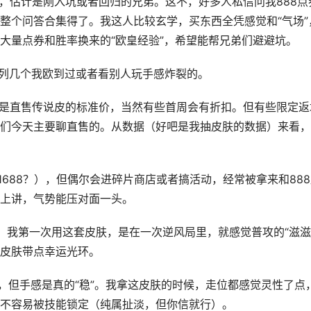
孔，估计是刚入坑或者回归的兄弟。这不，好多人私信问我888点
整个问答合集得了。我这人比较玄学，买东西全凭感觉和“气场”
大量点券和胜率换来的“欧皇经验”，希望能帮兄弟们避避坑。
？我列几个我欧到过或者看别人玩手感炸裂的。
券是直售传说皮的标准价，当然有些首周会有折扣。但有些限定返
们今天主要聊直售的。从数据（好吧是我抽皮肤的数据）来看，
1688？），但偶尔会进碎片商店或者搞活动，经常被拿来和88
上讲，气势能压对面一头。
树。我第一次用这套皮肤，是在一次逆风局里，就感觉普攻的“滋滋
皮肤带点幸运光环。
，但手感是真的“稳”。我拿这皮肤的时候，走位都感觉灵性了点
不容易被技能锁定（纯属扯淡，但你信就行）。