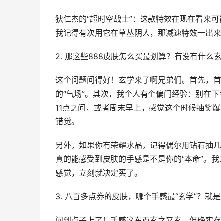
狄仁杰的“超时空战士”：这款特效在现在看来可
我记得有次用它在草丛阴人，那减速特效一出来
2. 那这些888皮肤怎么买最划算？有没有什么
这个问题问得好！玄学来了啊兄弟们。首先，首
的“气场”。其次，我个人有个偏门经验：别在
11点之间，或者周末早上，感觉这个时候抽奖
错觉。
另外，如果你有荣耀水晶，记得偶尔用钻石抽几
真的能感受到皮肤的手感是不是你的“本命”。我
感觉，立刻就决定买了。
3. 八百多点券的皮肤，哪个手感最“玄学”？
问到点子上了！手感这东西玄之又玄，但确实存