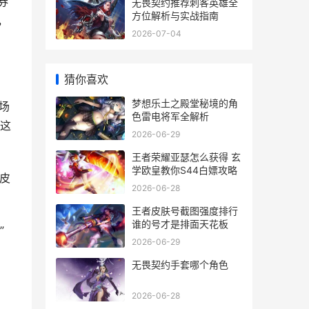
券
无畏契约推荐刺客英雄全
方位解析与实战指南
，
2026-07-04
猜你喜欢
梦想乐土之殿堂秘境的角
场
色雷电将军全解析
这
2026-06-29
王者荣耀亚瑟怎么获得 玄
学欧皇教你S44白嫖攻略
8皮
2026-06-28
王者皮肤号截图强度排行
谁的号才是排面天花板
”
2026-06-29
无畏契约手套哪个角色
，
2026-06-28