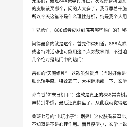
兄弟们，最近S44赛季打排位，发现好多新面
的皮肤该买哪个，问的人太多了，我寻思着干脆
所以今天这篇不是什么理性分析，纯是我个人用
1. 兄弟们，888点券皮肤到底有哪些热门的
问得最多的就是这个。首先你得知道，888点
或者特殊活动也可能用这个点券数拿到，不过咱
几个绝对是热门中的热门：
吕布的“天魔缭乱”：这款虽然贵点（当时好像是
肤比较手感。特效霸气，大招砸地那一下，玄学
孙尚香的“末日机甲”：这款是真正的888常青
声特别带感，最后还真翻盘了。从此我就觉得这
鲁班七号的“电玩小子”：别笑！这皮肤看着逗比
不知道是不是心理作用。而且模型小，玄学上说