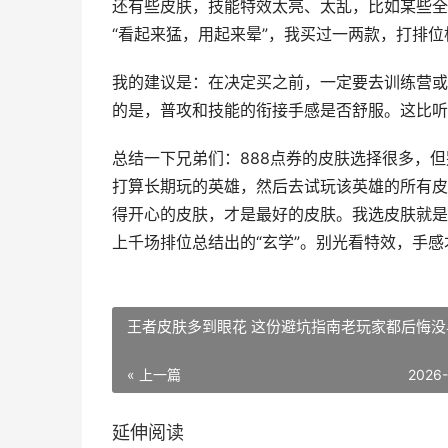
还有些皮肤，技能特效太亮、太乱，比如某些全
“看起来猛，用起来晕”，我买过一两款，打排
我的建议是：在决定买之前，一定要去训练营或
的是，普攻和技能的衔接手感是否舒服。这比听
总结一下兄弟们：888点券的皮肤选择很多，
打算长期玩的英雄，然后去试玩该英雄的所有皮
得开心的皮肤，才是最好的皮肤。我选皮肤就是
上千场排位总结出的“玄学”。别光看特效，手
王者皮肤多到眼花 这份避坑指南老玩家都后悔没
« 上一篇
2026
延伸阅读