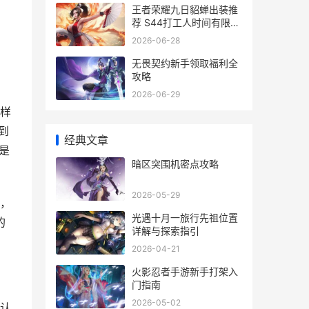
王者荣耀九日貂蝉出装推
荐 S44打工人时间有限这
。
样出
2026-06-28
无畏契约新手领取福利全
攻略
2026-06-29
样
到
经典文章
是
暗区突围机密点攻略
2026-05-29
，
光遇十月一旅行先祖位置
的
详解与探索指引
2026-04-21
火影忍者手游新手打架入
门指南
2026-05-02
认