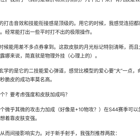
它的打击音效和技能衔接感是顶级的。用它的时候，我感觉连招都
。经常能打出一些平时打不出的极限操作。
有时候能用差不多点券拿到。这款皮肤的月光标记特别清晰，而且
露娜来说，简直就是物理外挂（心理上的）。
玄学的是它的二技能爱心弹道，感觉比模型的爱心要“大”一点，
秒脆皮的成功率莫名高。
买哪个？要考虑强度和皮肤加成吗？
微乎其微的攻击力加成（好像是+10物攻？）在S44赛季可以
想着靠皮肤变强。
从而间接影响实力。对于新手射手，我强烈推荐两款：