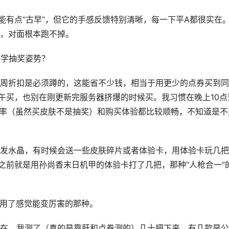
能有点“古早”，但它的手感反馈特别清晰，每一下平A都很实在
，对面根本跑不掉。
玄学抽奖姿势？
周折扣是必须蹲的，这能省不少钱，相当于用更少的点券买到同
下午买，也别在刚更新完服务器挤爆的时候买。我习惯在晚上10点
爆率（虽然买皮肤不是抽奖）和购买体验都比较顺畅，不知道是不
发水晶，有时候会送一些皮肤碎片或者体验卡，用体验卡玩几把
之前就是用孙尚香末日机甲的体验卡打了几把，那种“人枪合一”
就是用了感觉能变厉害的那种。
在。我测了（真的是靠肝和点券测的）几十把下来，有几款是公