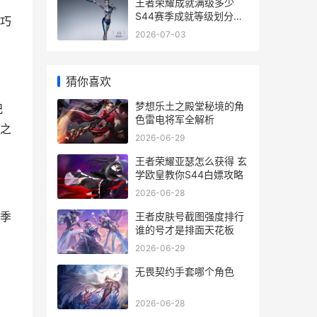
王者荣耀成就满级多少
S44赛季成就等级划分与
巧
速刷技巧
2026-07-03
猜你喜欢
梦想乐土之殿堂秘境的角
纪
色雷电将军全解析
之
2026-06-29
王者荣耀亚瑟怎么获得 玄
学欧皇教你S44白嫖攻略
2026-06-28
季
王者皮肤号截图强度排行
谁的号才是排面天花板
2026-06-29
无畏契约手套哪个角色
2026-06-28