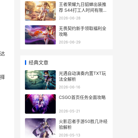
王者荣耀九日貂蝉出装推
荐 S44打工人时间有限这
样出
2026-06-28
无畏契约新手领取福利全
攻略
2026-06-29
达
经典文章
光遇自动演奏内置TXT玩
择
法全解析
2026-06-16
CSGO首页任务全面攻略
2026-05-21
火影忍者手游50胜几许经
验解析
2026-05-13