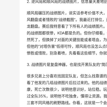
2. 逆风局和顺风局的战绩图片，信息量天差地
顺风局碾压的战绩图片，说实话参考价值不大，
风翻盘或者惜败的“战绩截图”。我最近打排位
龙翻盘。赛后我特意看了下所有人的战绩图片。
的战绩图都很惨，KDA都是负的。但你仔细看，
然死了，但换掉了对面的关键技能或者塔血，为
但他的“对塔伤害”低得可怜，顺风局也没怎么
惨胜或惜败，别急着喷，先看看这些细节，你就知
3. 战绩图片是复盘神器，也是找开黑队友的“简
很多兄弟上分喜欢找固定队友，但怎么找靠谱的
看了他发的几组战绩图片后拉过来的。他的战绩图
康，死亡次数很少，说明他意识好，站位稳。玩打
过全队35%，说明他不吃独食，懂得让资源。
三套不同风格的刷野路线。你看，这就是一个会