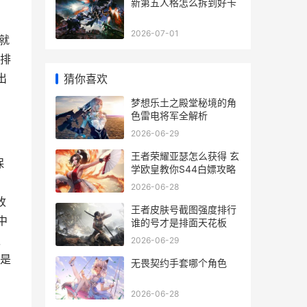
新第五人格怎么拆到好卡
2026-07-01
就
排
出
猜你喜欢
梦想乐土之殿堂秘境的角
色雷电将军全解析
2026-06-29
王者荣耀亚瑟怎么获得 玄
保
学欧皇教你S44白嫖攻略
。
2026-06-28
收
王者皮肤号截图强度排行
中
谁的号才是排面天花板
抓
2026-06-29
是
无畏契约手套哪个角色
2026-06-28