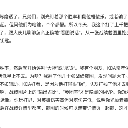
给琢磨透了。兄弟们，别光盯着那个胜率和段位框傻乐，或者输了
起，但问他们为啥输，个个都懵。所以今天，我这个打了上千把
了，跟大伙儿聊聊怎么正确地“看图说话”，从一张战绩截图里挖
钥匙。
胜率，然后就开始评判“大神”或“坑货”。我有个朋友，KDA常年
王者低星上不去。为啥？我翻了他几十张战绩截图，发现问题大了
不如辅助。KDA好看，是因为他打得很“稳”，队友打残了他才去
，战绩图片上的“输出占比”、“参团率”才是隐藏的MVP。你玩
在逛街。你玩打野，对英雄伤害高但对塔伤害低，说明你光顾着
后在战绩详情里都有，截图的时候可以连带详情页一起截，这才