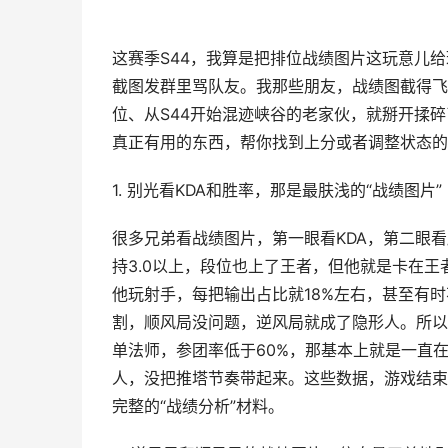
这赛季S44，我算是把排位战绩图片这玩意儿
截图发群里骂队友。我那些朋友，战绩图截得飞
位、从S44开始混迹峡谷的老家伙，就掰开揉碎
真正有用的东西，帮你找到上分或者调整状态的
1. 别光看KDA和胜率，那是最肤浅的“战绩图片”
很多兄弟看战绩图片，第一眼看KDA，第二眼看
持3.0以上，段位也上了王者，但他就是卡在
他玩射手，每把输出占比就18%左右，甚至有时
割，顺风局没问题，逆风局就成了隐形人。所以啊
单法师，参团率低于60%，那基本上就是一直
人，没把推塔节奏带起来。这些数据，游戏结束
完整的“战绩分析”材料。