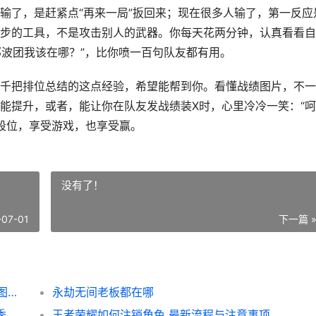
输了，是赶紧点“再来一局”扳回来；现在很多人输了，第一反应
步的工具，不是攻击别人的武器。你每天花两分钟，认真看看自
那波团我该在哪？”，比你喷一百句队友都有用。
千把排位总结的这点经验，希望能帮到你。看懂战绩图片，不一
能提升，或者，能让你在队友发战绩装X时，心里冷冷一笑：“
的段位，享受游戏，也享受赢。
没有了！
-07-01
下一篇 
王者荣耀排位战绩图片怎么看 老玩家教你截图里的隐藏信息
永劫无间老板都在哪
王者荣耀皮肤白嫖强度排行 这些途径S44赛季亲测最欧
王者荣耀如何注销角色 最新流程与注意事项