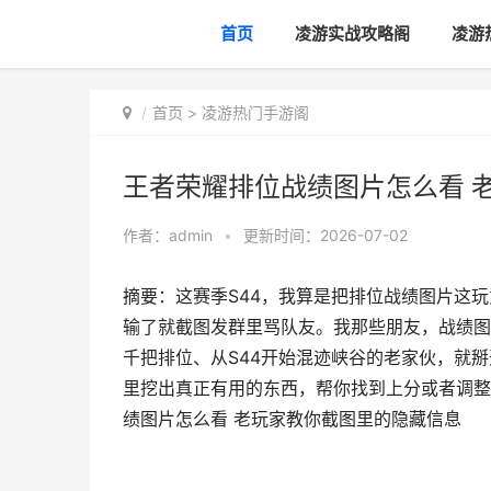
首页
凌游实战攻略阁
凌游
首页
>
凌游热门手游阁
王者荣耀排位战绩图片怎么看 
作者：
admin
•
更新时间：2026-07-02
摘要：这赛季S44，我算是把排位战绩图片这
输了就截图发群里骂队友。我那些朋友，战绩图
千把排位、从S44开始混迹峡谷的老家伙，就掰
里挖出真正有用的东西，帮你找到上分或者调整状
绩图片怎么看 老玩家教你截图里的隐藏信息