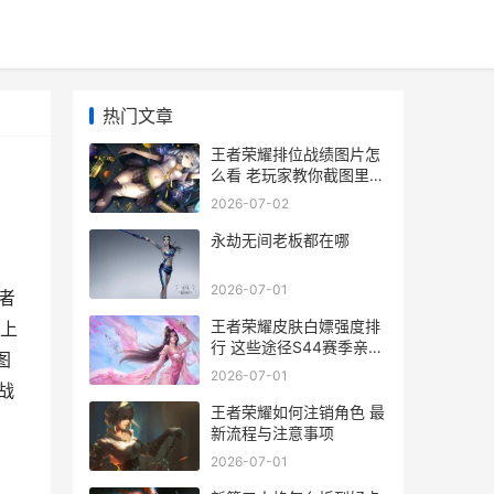
热门文章
王者荣耀排位战绩图片怎
么看 老玩家教你截图里的
隐藏信息
2026-07-02
永劫无间老板都在哪
2026-07-01
者
王者荣耀皮肤白嫖强度排
上
行 这些途径S44赛季亲测
图
最欧
2026-07-01
战
王者荣耀如何注销角色 最
新流程与注意事项
2026-07-01