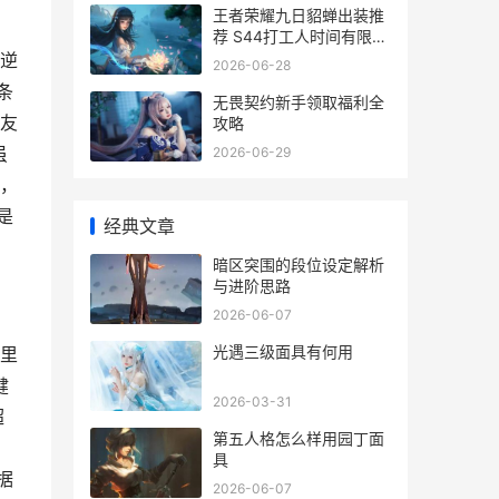
王者荣耀九日貂蝉出装推
荐 S44打工人时间有限这
样出
逆
2026-06-28
条
无畏契约新手领取福利全
友
攻略
虽
2026-06-29
，
是
经典文章
暗区突围的段位设定解析
与进阶思路
2026-06-07
光遇三级面具有何用
里
健
2026-03-31
超
第五人格怎么样用园丁面
了
具
据
2026-06-07