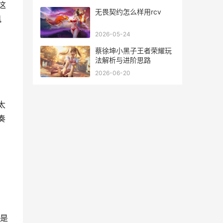
这
无畏契约怎么样用rcv
风
2026-05-24
蔡徐坤小黑子王者荣耀玩
法解析与进阶思路
2026-06-20
太
奏
是