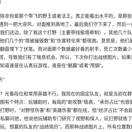
别
除非你是那个带飞的野王或者法王。真正能看出水平的，是那些
，遇到一把大逆风，对面推到高地了。最后我们守下来了，然后一
我们这边，除了我这个打野（主要带线偷塔牵制），其他几个队
他们几个的“塔被摧毁数”和“伤害转化率”都很高。意思是，他们
翻盘埋下了伏笔。而对面那个数据最好看的射手，死亡次数最少
点塔，导致我们有了喘息机会。所以，下次你打出战绩图片，如果
道谁是在认真玩游戏，谁是在“躺赢”或者“甩锅”。
历”
？光看段位和常用英雄不行。我现在的固定队友，就是当初在群
有个特点：玩辅助时，每局的“助攻数”极高，“承伤占比”也很
野时，“对野怪伤害”和“英雄伤害”都在线，但“经济占比”不会
我私聊问他，他说他玩辅助专门研究了视野和保人，玩打野就练
玩、想赢的队友的“战绩简历”。而那种战绩图片上，所有位置数