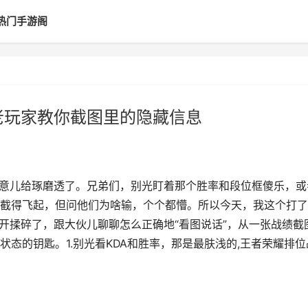
热门手游阁
老玩家教你截图里的隐藏信息
玩意儿给琢磨透了。兄弟们，别光盯着那个胜率和段位框傻乐，或
截得飞起，但问他们为啥输，个个都懵。所以今天，我这个打了
开揉碎了，跟大伙儿聊聊怎么正确地“看图说话”，从一张战绩截
态的钥匙。1.别光看KDA和胜率，那是最肤浅的,王者荣耀排位