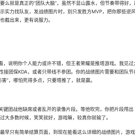
要么就是真正的“团队大脑”，虽然不显山露水，但节奏带得好，
示实力找队友，发战绩图片时，别只发胜方MVP，把你那些逆
也截出来，更有说服力。
看，说明你个人能力或许不错，但王者荣耀是推塔游戏。我见过
择性接团保KDA，或者只带线不参团。你的战绩图片需要和团队节
伤害”，哪怕死得多点，只要塔推了，就是赢。
关键团战他缺席或者乱开的录像片段。等他吹完，你把片段甩出
过大多数时候，笑笑就好，游戏嘛，较真你就输了。
最早只有简单结算页面，到现在能看这么详细的战绩图片，游戏