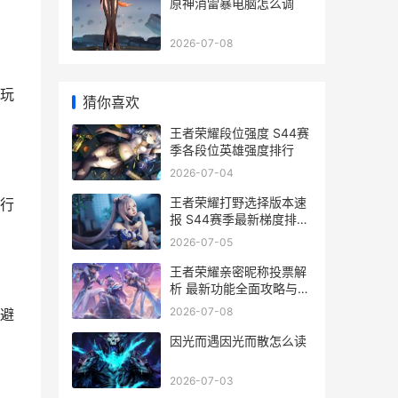
原神消雷暴电脑怎么调
2026-07-08
玩
猜你喜欢
王者荣耀段位强度 S44赛
季各段位英雄强度排行
2026-07-04
王者荣耀打野选择版本速
行
报 S44赛季最新梯度排名
与出装趋势
2026-07-05
王者荣耀亲密昵称投票解
析 最新功能全面攻略与投
票策略
2026-07-08
避
因光而遇因光而散怎么读
2026-07-03