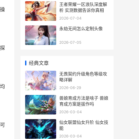
王者荣耀一区浪队深度解
操
析 实测数据告诉你真相
2026-07-04
永劫无间怎么定制头像
2026-07-05
探
经典文章
无畏契约升级角色等级攻
略详解
均
2026-06-29
兽娘育成方法是啥子 兽娘
育成方案是拔作吗
2026-03-04
仙女联盟仙女升阶 仙女技
可
能
2026-03-04