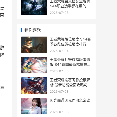
王者荣耀铭文搭配全解析
S44职业选手都在用的铭
更
文选择
2026-07-08
围
猜你喜欢
王者荣耀段位强度 S44赛
季各段位英雄强度排行
散
2026-07-04
降
王者荣耀打野选择版本速
报 S44赛季最新梯度排名
与出装趋势
2026-07-05
王者荣耀亲密昵称投票解
析 最新功能全面攻略与投
表
票策略
2026-07-08
上
因光而遇因光而散怎么读
2026-07-03