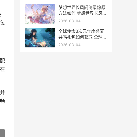
梦想世界长风问剑录燎原
方法如何 梦想世界长风问
要
剑录
2026-03-04
每
全球使命3次元年度盛宴
共鸣礼包如何获取 全球使
命3次元奖励什么
2026-03-04
配
在
并
畅