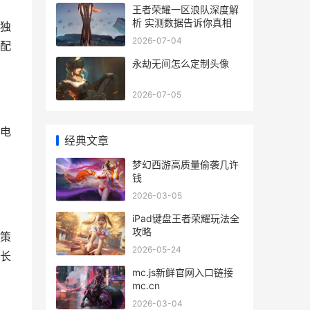
王者荣耀一区浪队深度解
析 实测数据告诉你真相
独
2026-07-04
配
永劫无间怎么定制头像
2026-07-05
电
经典文章
梦幻西游高质量偷袭几许
钱
2026-03-05
iPad键盘王者荣耀玩法全
攻略
策
2026-05-24
长
mc.js新鲜官网入口链接
mc.cn
2026-03-04