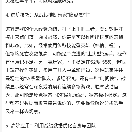
英雄胜率平平，可能就是跟风党。
4. 进阶技巧：从战绩推断玩家“隐藏属性”
这算是我的个人经验总结，打了上千把王者，专研数据才
摸出来点门道。通过战绩，你甚至可以推断出玩家的习惯
和心态。比如，经常使用位移技能型英雄（韩信、镜），
但场均死亡次数很高，可能是个激进的“上头型”选手，操作
有但意识不足。另一类玩家，胜率稳定在52%-55%，但很
少玩高操作英雄，多用工具人中单和坦边，这种玩家往往
是稳定的“体系型”队友，求稳不浪。还有一种“时间侠”，战
绩显示经常在深夜或凌晨有连续多场游戏，胜率波动巨
大，那可能是疲惫状态下的“娱乐玩家”，状态极不稳定。这
些都不是数据面板直接告诉你的，需要你像解说分析选手
风格一样去观察。
5. 高阶应用：利用战绩数据优化自身与团队