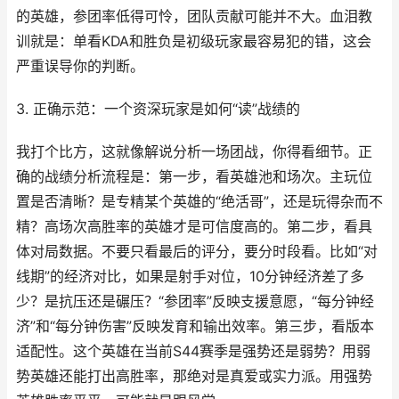
的英雄，参团率低得可怜，团队贡献可能并不大。血泪教
训就是：单看KDA和胜负是初级玩家最容易犯的错，这会
严重误导你的判断。
3. 正确示范：一个资深玩家是如何“读”战绩的
我打个比方，这就像解说分析一场团战，你得看细节。正
确的战绩分析流程是：第一步，看英雄池和场次。主玩位
置是否清晰？是专精某个英雄的“绝活哥”，还是玩得杂而不
精？高场次高胜率的英雄才是可信度高的。第二步，看具
体对局数据。不要只看最后的评分，要分时段看。比如“对
线期”的经济对比，如果是射手对位，10分钟经济差了多
少？是抗压还是碾压？“参团率”反映支援意愿，“每分钟经
济”和“每分钟伤害”反映发育和输出效率。第三步，看版本
适配性。这个英雄在当前S44赛季是强势还是弱势？用弱
势英雄还能打出高胜率，那绝对是真爱或实力派。用强势