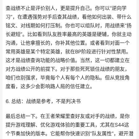
查战绩不止是评价别人，更是提升自己。你可以“逆向学
习”，在遭遇强势对手后查其战绩，看他如何出装、带什么
铭文、对线期如何打压制。你也可以组队时，用战绩来“扬
长避短”。比如看到队友胜率最高的英雄是硬辅，你就主动
沟通，让他拿擅长的，你补其他位置。或者看到对面一个
常用英雄是某个特定英雄，就在BP阶段进行针对性禁用。
这才是战绩查询功能的战略价值。当然，这一切都建立在
对方战绩公开的前提下。对于那些死死锁住战绩的朋友，
咱们也别强求，毕竟每个人有每个人的隐私。但从竞技角
度看，这多少会影响路人局的信任建立。
6. 总结：战绩是参考，不是判决书
最后总结一下。在王者荣耀里查好友或对手的战绩，是你
提升游戏理解、优化游戏体验的重要工具，尤其在S44这
个节奏加快的版本。它能帮你快速识别“队友属性”，避开潜