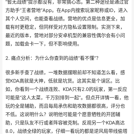
“暂无战绩”提示都没有，非常搞心态。第二种途径是通过官
方助手“王者营地”App。在App内搜索玩家昵称或ID，进入
其个人空间，也能查看战绩。营地的优点是信息更全，加
载有时更稳定，但同样受对方隐私设置限制。实测下来，
最近的版本，营地对部分安卓机型的兼容性偶尔会有小问
题，加载会卡一下，但不影响使用。
2. 痛点分析：为什么你查到的战绩“看不懂”？
很多新手查了战绩，一堆数据摆眼前却不知道怎么看，感
觉KDA高就是大神，低就是坑货。这其实是个误区。比
如，你看到一个战绩连败、KDA只有2.0的玩家，第一反应
可能是“这人太菜，千万别排到一起”。但点开详情一看，他
玩的全是辅助，而且每局承伤和助攻数据都很高，评分也
不低。这说明什么？说明他可能是个愿意牺牲的开团辅
助，只是队友不行或者阵容被克制。反观另一个KDA高达
8.0，战绩全绿的玩家，仔细一看玩的都是逆风局带线偷塔