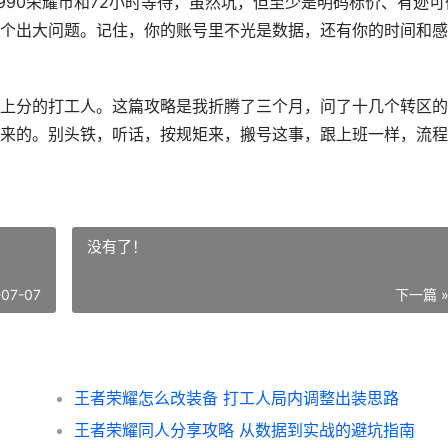
990荣耀币和72小时等待，虽然坑，但至少是明码标价、有迹可
个出大问题。记住，你的账号里不光是数据，还有你的时间和感
上分的打工人。这篇攻略是我折腾了三个月，问了十几个转区的
来的。别头铁，听话，按规矩来，搬号这事，跟上班一样，流程
没有了！
-07-07
下一篇 
王者荣耀怎么改装备 打工人局内调整出装思路
王者荣耀同人分享攻略 从数据到实战的避坑指南