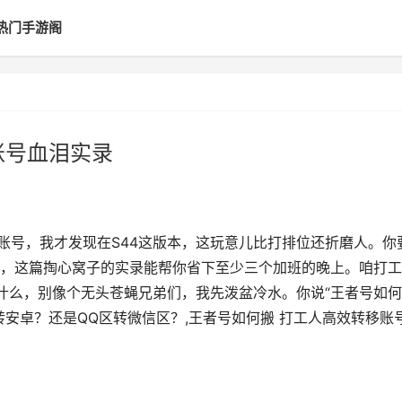
热门手游阁
账号血泪实录
账号，我才发现在S44这版本，这玩意儿比打排位还折磨人。你
，这篇掏心窝子的实录能帮你省下至少三个加班的晚上。咱打工
搬什么，别像个无头苍蝇兄弟们，我先泼盆冷水。你说“王者号如何
安卓？还是QQ区转微信区？,王者号如何搬 打工人高效转移账