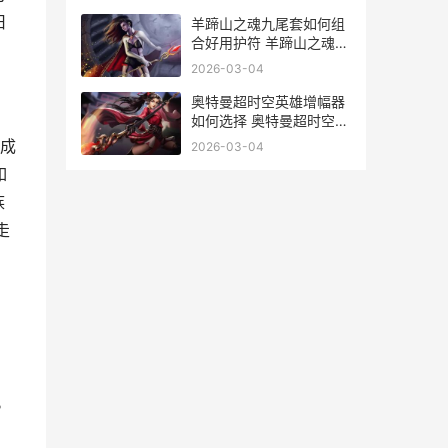
旧
羊蹄山之魂九尾套如何组
合好用护符 羊蹄山之魂九
尾藏身处
2026-03-04
奥特曼超时空英雄增幅器
如何选择 奥特曼超时空英
雄闪耀迪迦
成
2026-03-04
如
族
走
。