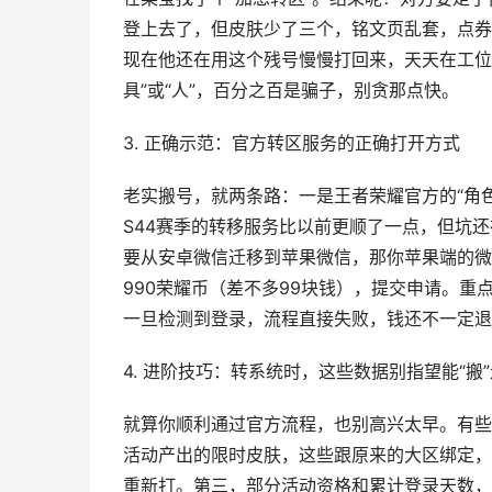
登上去了，但皮肤少了三个，铭文页乱套，点券
现在他还在用这个残号慢慢打回来，天天在工位
具”或“人”，百分之百是骗子，别贪那点快。
3. 正确示范：官方转区服务的正确打开方式
老实搬号，就两条路：一是王者荣耀官方的“角
S44赛季的转移服务比以前更顺了一点，但坑
要从安卓微信迁移到苹果微信，那你苹果端的微
990荣耀币（差不多99块钱），提交申请。重
一旦检测到登录，流程直接失败，钱还不一定退
4. 进阶技巧：转系统时，这些数据别指望能“搬”
就算你顺利通过官方流程，也别高兴太早。有些
活动产出的限时皮肤，这些跟原来的大区绑定，
重新打。第三，部分活动资格和累计登录天数，