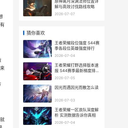
原神离月深渊法师位置详
解与高效讨伐路线攻略
2026-07-07
想
有
猜你喜欢
王者荣耀段位强度 S44赛
季各段位英雄强度排行
2026-07-04
微
王者荣耀打野选择版本速
来
报 S44赛季最新梯度排名
与出装趋势
2026-07-05
方
因光而遇因光而散怎么读
2026-07-03
王者荣耀一区浪队深度解
析 实测数据告诉你真相
就
2026-07-04
是