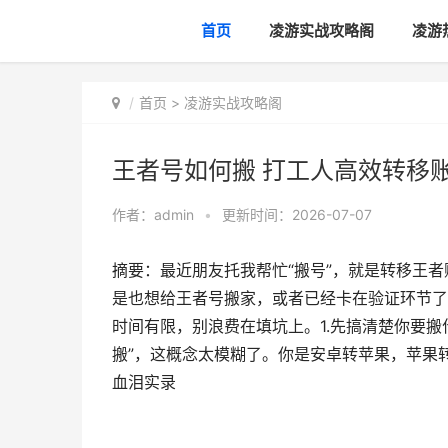
首页
凌游实战攻略阁
凌游
首页
>
凌游实战攻略阁
王者号如何搬 打工人高效转移
作者：
admin
•
更新时间：2026-07-07
摘要：最近朋友托我帮忙“搬号”，就是转移王者
是也想给王者号搬家，或者已经卡在验证环节了
时间有限，别浪费在填坑上。1.先搞清楚你要
搬”，这概念太模糊了。你是安卓转苹果，苹果转
血泪实录