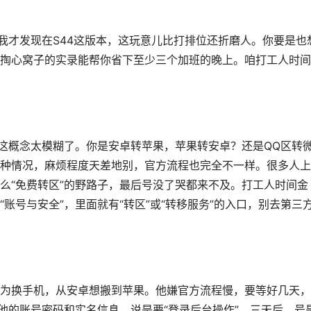
我才发现在S44这版本，这玩意儿比打排位还折磨人。你要是也
掏心窝子的实录能帮你省下至少三个加班的晚上。咱打工人时间
，这概念太模糊了。你是安卓转苹果，苹果转安卓？还是QQ区转
种情况，麻烦程度天差地别，官方流程也完全不一样。很多人上
么“免费转区”的野路子，最后号没了哭都来不及。打工人时间金
账号与安全”，里面就有“转区”或“转移服务”的入口，别去第三
为换手机，从安卓想搬到苹果。他嫌官方流程慢，要等好几天，
他的账号密码和实名信息，说是要“登录后台操作”。三天后，号