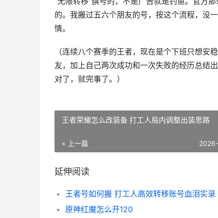
“无限转移”旗号的，不是广告就是钓鱼。官方那
的。我搬过五六个朋友的号，按这个流程，没一
情。
（连续八个赛季的王者，现在是个下班只想安稳
友，加上自己两次成功和一次失败的经历总结出
对了，就完事了。）
王者荣耀怎么改装备 打工人局内调整出装思路
« 上一篇
2026
延伸阅读
王者号如何搬 打工人高效转移账号血泪实录
原神红魔怎么开120