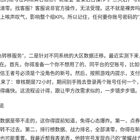
清零。找客服？客服说非官方操作，无法受理。这不就是裸奔吗
上唉声叹气，影响整个组KPI。所以记住，任何要你账号密码的“
色转移服务”，二是针对不同系统的大区数据迁移。最近实测下来
还在。首先，你得准备一个你不想用了的、同平台的空账号，比如
信王者号必须是个没角色的新号。然后，按照游戏内提示，支付
点来了：审核期是72小时，期间别手贱去登录两个账号任何一个
得痛快。这流程设计得，跟让甲方改需求似的，一步错步步错。
走
数据是带不走的，这你得提前知道，免得心态爆炸。第一，点券
转不过去。第二，排行榜数据、战力排名，全部清零，你得在新
也可能重置。我最近帮我表弟弄，他转完号发现自己的“荣耀战力