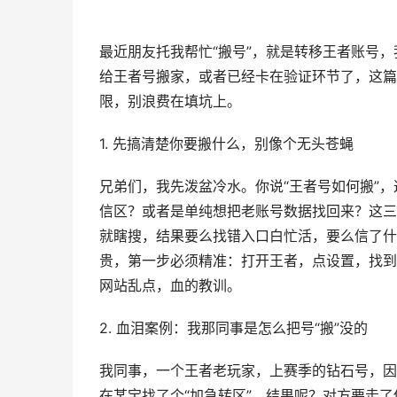
最近朋友托我帮忙“搬号”，就是转移王者账号，
给王者号搬家，或者已经卡在验证环节了，这篇
限，别浪费在填坑上。
1. 先搞清楚你要搬什么，别像个无头苍蝇
兄弟们，我先泼盆冷水。你说“王者号如何搬”
信区？或者是单纯想把老账号数据找回来？这三
就瞎搜，结果要么找错入口白忙活，要么信了什
贵，第一步必须精准：打开王者，点设置，找到“
网站乱点，血的教训。
2. 血泪案例：我那同事是怎么把号“搬”没的
我同事，一个王者老玩家，上赛季的钻石号，因
在某宝找了个“加急转区”。结果呢？对方要走了