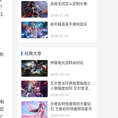
永劫无间怎么定制头像
？
工
2026-07-05
和平精英高手用何音乐
2026-07-01
，
经典文章
你
伊莫电光流转如何玩
，
2026-03-04
艾尔登法环黑夜君临隐士
人物强度如何 艾尔登法环
黑夜君临表情包
2026-03-04
和
王者如何快速得到大量钻
石 王者如何快速得到星币
区
2026-03-04
”