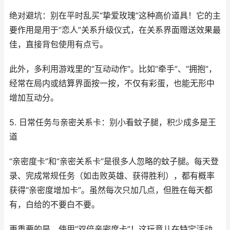
绝对避坑：别在平时乱买“挚爱玫瑰”这种高价道具！它的主
要作用是用于“恋人”关系升级仪式，在关系界面赠送效果最
佳，直接背包使用有点亏。
此外，多利用游戏里的“互动动作”。比如“牵手”、“拥抱”，
经常在局内或结算界面按一按，不仅有彩蛋，也能无形中
增加互动分。
5. 日常任务与亲密关系卡：别小看蚊子腿，积少成多是王
道
“亲密度卡”和“亲密关系卡”是很多人忽略的蚊子腿。每天登
录、完成常规任务（如击败英雄、获得胜利），都有概率
获得“亲密度增加卡”。虽然每次只加几点，但胜在每天都
有，白给的不要白不要。
更重要的是，使用“双倍亲密度卡”！这玩意儿在特定活动、