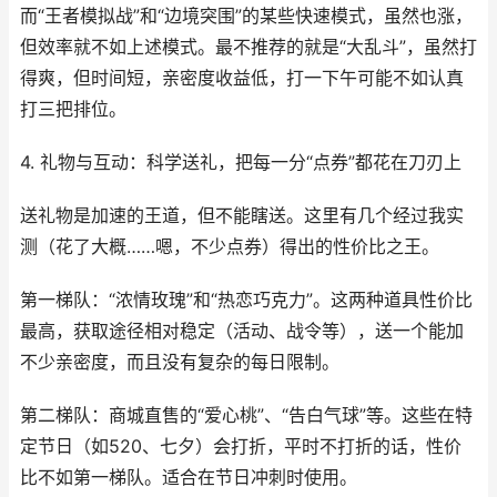
而“王者模拟战”和“边境突围”的某些快速模式，虽然也涨，
但效率就不如上述模式。最不推荐的就是“大乱斗”，虽然打
得爽，但时间短，亲密度收益低，打一下午可能不如认真
打三把排位。
4. 礼物与互动：科学送礼，把每一分“点券”都花在刀刃上
送礼物是加速的王道，但不能瞎送。这里有几个经过我实
测（花了大概……嗯，不少点券）得出的性价比之王。
第一梯队：“浓情玫瑰”和“热恋巧克力”。这两种道具性价比
最高，获取途径相对稳定（活动、战令等），送一个能加
不少亲密度，而且没有复杂的每日限制。
第二梯队：商城直售的“爱心桃”、“告白气球”等。这些在特
定节日（如520、七夕）会打折，平时不打折的话，性价
比不如第一梯队。适合在节日冲刺时使用。