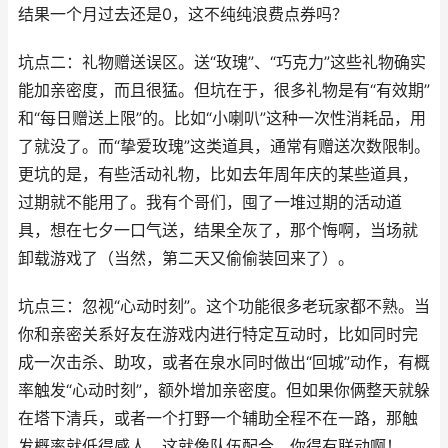
结果一个月过去还是0，这不纯纯浪费点券吗？
坑点二：礼物赠送误区。送“玫瑰”、“巧克力”这些礼物确实
能加亲密度，而且很猛。但坑在于，很多礼物是有“有效期”
和“每日赠送上限”的。比如“小喇叭”这种一次性消耗品，用
了就没了。而“挚爱玫瑰”这类道具，通常有赠送次数限制。
更坑的是，有些活动礼物，比如去年周年庆的某些道具，
过期就不能用了。我有个哥们，囤了一堆过期的活动道
具，想在七夕一口气送，结果全灰了，那个悔啊，当场就
卸载游戏了（当然，第二天又偷偷装回来了）。
坑点三：忽视“心动时刻”。这个功能很多老玩家都不熟。当
你和亲密关系好友在游戏内进行特定互动时，比如同时完
成一次击杀、助攻，或者在泉水同时做出“回城”动作，有概
率触发“心动时刻”，额外增加亲密度。但如果你俩整天就躲
在塔下清兵，或者一个打野一个辅助全程不在一路，那触
发概率就低得感人。这就像队伍配合，你得有联动啊！