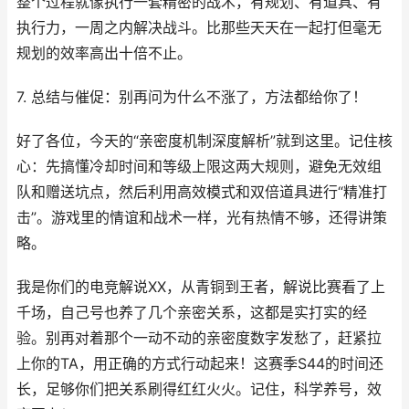
整个过程就像执行一套精密的战术，有规划、有道具、有
执行力，一周之内解决战斗。比那些天天在一起打但毫无
规划的效率高出十倍不止。
7. 总结与催促：别再问为什么不涨了，方法都给你了！
好了各位，今天的“亲密度机制深度解析”就到这里。记住核
心：先搞懂冷却时间和等级上限这两大规则，避免无效组
队和赠送坑点，然后利用高效模式和双倍道具进行“精准打
击”。游戏里的情谊和战术一样，光有热情不够，还得讲策
略。
我是你们的电竞解说XX，从青铜到王者，解说比赛看了上
千场，自己号也养了几个亲密关系，这都是实打实的经
验。别再对着那个一动不动的亲密度数字发愁了，赶紧拉
上你的TA，用正确的方式行动起来！这赛季S44的时间还
长，足够你们把关系刷得红红火火。记住，科学养号，效