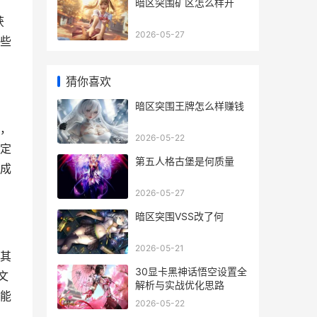
暗区突围矿区怎么样开
获
2026-05-27
些
猜你喜欢
暗区突围王牌怎么样赚钱
，
2026-05-22
定
第五人格古堡是何质量
成
2026-05-27
暗区突围VSS改了何
2026-05-21
其
30显卡黑神话悟空设置全
文
解析与实战优化思路
能
2026-05-22