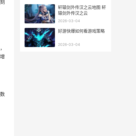
界
刻
轩辕剑外传汉之云地图 轩
辕剑外传汉之云
2026-03-04
好游快爆如何看游戏策略
，
2026-03-04
，
增
数