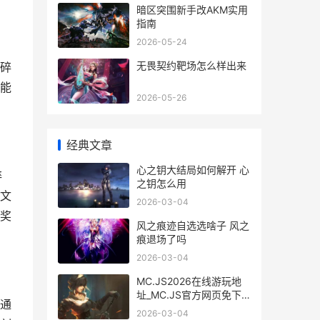
暗区突围新手改AKM实用
指南
2026-05-24
无畏契约靶场怎么样出来
碎
能
2026-05-26
经典文章
心之钥大结局如何解开 心
碎
之钥怎么用
文
2026-03-04
奖
风之痕迹自选选啥子 风之
痕退场了吗
2026-03-04
MC.JS2026在线游玩地
址_MC.JS官方网页免下
通
载即刻启动 在线版我的世
2026-03-04