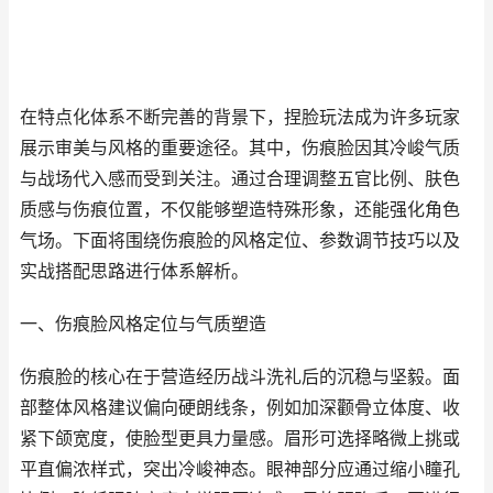
在特点化体系不断完善的背景下，捏脸玩法成为许多玩家
展示审美与风格的重要途径。其中，伤痕脸因其冷峻气质
与战场代入感而受到关注。通过合理调整五官比例、肤色
质感与伤痕位置，不仅能够塑造特殊形象，还能强化角色
气场。下面将围绕伤痕脸的风格定位、参数调节技巧以及
实战搭配思路进行体系解析。
一、伤痕脸风格定位与气质塑造
伤痕脸的核心在于营造经历战斗洗礼后的沉稳与坚毅。面
部整体风格建议偏向硬朗线条，例如加深颧骨立体度、收
紧下颌宽度，使脸型更具力量感。眉形可选择略微上挑或
平直偏浓样式，突出冷峻神态。眼神部分应通过缩小瞳孔