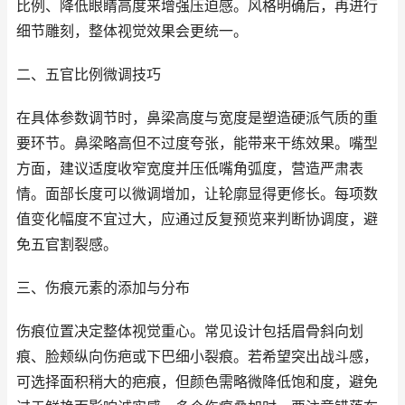
比例、降低眼睛高度来增强压迫感。风格明确后，再进行
细节雕刻，整体视觉效果会更统一。
二、五官比例微调技巧
在具体参数调节时，鼻梁高度与宽度是塑造硬派气质的重
要环节。鼻梁略高但不过度夸张，能带来干练效果。嘴型
方面，建议适度收窄宽度并压低嘴角弧度，营造严肃表
情。面部长度可以微调增加，让轮廓显得更修长。每项数
值变化幅度不宜过大，应通过反复预览来判断协调度，避
免五官割裂感。
三、伤痕元素的添加与分布
伤痕位置决定整体视觉重心。常见设计包括眉骨斜向划
痕、脸颊纵向伤疤或下巴细小裂痕。若希望突出战斗感，
可选择面积稍大的疤痕，但颜色需略微降低饱和度，避免