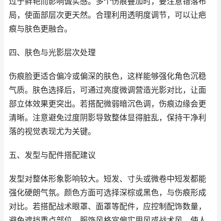
过于鲜艳而影响诚实感。多个伤痕叠加时，要注意错落布
局，使面部层次更天然。合理利用透明度调节，可以让疤
痕与肤色更融合。
四、肤色与光影层次处理
伤痕脸更适合偏冷或偏深的肤色，这样能够强化角色沉稳
气质。肤色选择后，可通过亮度微调营造光影对比，让面
部立体效果更突出。若搭配微弱暗沉色调，伤痕边缘会更
清晰。注意避免过度阴影导致整体显得脏乱，保持干净利
落的视觉表现尤为关键。
五、发型与配件搭配建议
发型对整体形象影响较大。短发、寸头或微卷中短发都能
强化硬朗气氛。颜色方面可选择深棕或黑色，与伤痕形成
对比。若搭配战术眼罩、面罩等配件，应控制配饰数量，
避免遮挡重点部位。服饰风格宜偏实用风或战术风，使人