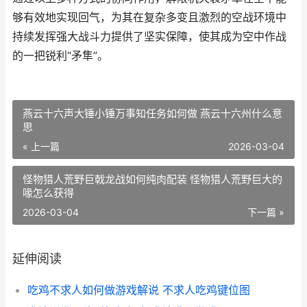
够有效地实现回气，为其在复杂多变且激烈的空战环境中
持续发挥强大战斗力提供了坚实保障，使其成为空中作战
的一把锐利“矛隼”。
燕云十六声大锤小锤万事知任务如何做 燕云十六州什么意
思
« 上一篇
2026-03-04
怪物猎人荒野巨戟龙战如何纯肉配装 怪物猎人荒野巨大的
喙怎么获得
2026-03-04
下一篇 »
延伸阅读
吃鸡不求人如何做游戏解说 不求人吃鸡键位图