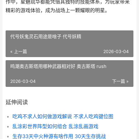
作中，星魅琉华都能凭借其独特的技能体系，为玩家带来
精彩的游戏体验，成为战场上一颗耀眼的明星。
代号妖鬼灵石用途是啥子 代号妖精
« 上一篇
2026-03-04
鸣潮奥古斯塔用哪种武器相对好 奥古斯塔 rush
2026-03-04
下一篇 »
延伸阅读
吃鸡不求人如何做游戏解说 不求人吃鸡键位图
乱涂彩世界阵型如何组合 乱涂乱画游戏
生存33天中火种源有啥作用 30天生存挑战