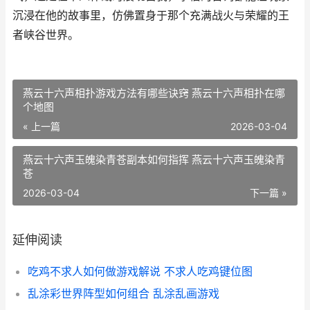
沉浸在他的故事里，仿佛置身于那个充满战火与荣耀的王
者峡谷世界。
燕云十六声相扑游戏方法有哪些诀窍 燕云十六声相扑在哪
个地图
« 上一篇
2026-03-04
燕云十六声玉魄染青苍副本如何指挥 燕云十六声玉魄染青
苍
2026-03-04
下一篇 »
延伸阅读
吃鸡不求人如何做游戏解说 不求人吃鸡键位图
乱涂彩世界阵型如何组合 乱涂乱画游戏