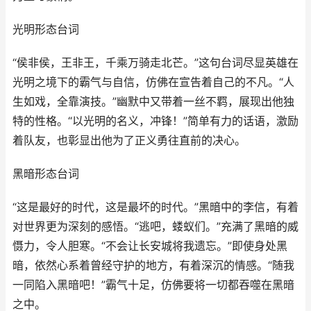
光明形态台词
“侯非侯，王非王，千乘万骑走北芒。”这句台词尽显英雄在
光明之境下的霸气与自信，仿佛在宣告着自己的不凡。“人
生如戏，全靠演技。”幽默中又带着一丝不羁，展现出他独
特的性格。“以光明的名义，冲锋！”简单有力的话语，激励
着队友，也彰显出他为了正义勇往直前的决心。
黑暗形态台词
“这是最好的时代，这是最坏的时代。”黑暗中的李信，有着
对世界更为深刻的感悟。“逃吧，蝼蚁们。”充满了黑暗的威
慑力，令人胆寒。“不会让长安城将我遗忘。”即使身处黑
暗，依然心系着曾经守护的地方，有着深沉的情感。“随我
一同陷入黑暗吧！”霸气十足，仿佛要将一切都吞噬在黑暗
之中。