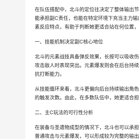
在队伍搭配中，北斗的定位往决定了整体输出节
能承担副C责任，也能在特定环境下充当主力输
素反应特点，有助于判断她更适合站在何位置，
一、技能机制决定副C核心地位
北斗的元素战技具备弹反效果，长按可以吸收伤
攻击敌人时表现突出。元素爆发则会在后台持续
抗打断能力。
从技能循环来看，北斗更偏向后台持续输出角色
的触发次数。由此，在多数队伍中，她更适合担
二、主C玩法的可行性分析
在装备与圣遗物成型的情况下，北斗也可以承担
普通攻击与元素爆发，可以形成较为完整的输出