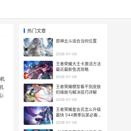
热门文章
原神北斗适合当何位置
2026-07-06
王者荣耀大王卡激活方法
最近最新免流攻略
2026-07-06
机
王者荣耀模型看不到皮肤
机
的缘故与解决技巧详解
心
2026-07-06
王者荣耀星会员怎么升级
最快 S44赛季玩家必看等
级指南
2026-07-06