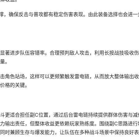
撑，确保反击与普攻都有稳定伤害表现。由此装备选择也会进一
显著进步队伍容错率。合理预判敌人攻击，利用长按战技吸收伤
量。
击角色站场，这样可以更频繁触发雷电链，从而放大整体输出收
价格的关键。
斗更适合担任副C位置，通过后台雷电链持续提供群体伤害与减
力输出责任，但整体收益更依赖玩家熟练度。围绕副C思路进行
同时兼顾生存与爆发能力，让队伍在多种战斗场景中保持良好表