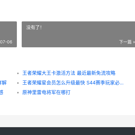
没有了！
-07-06
下一篇 
王者荣耀大王卡激活方法 最近最新免流攻略
详解
王者荣耀星会员怎么升级最快 S44赛季玩家必看等级指南
感
原神里雷电将军在哪打