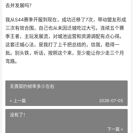
去并发展吗？
我从S44赛季开服到现在，成功迁移了7次，带动盟友形成
三次有效合围，自己也从未因迁城吃过大亏。连续五个赛
季王者，主玩发展流，对城池运营和资源调配有点心得。
这套迁城心法，是我打了上千把总结的，信我，稳得一
批。别头铁，听话，按照这个来，至少能让你少走三个月
弯路。
无畏契约帧率多少左右
« 上一篇
2026-07-05
没有了！
下一篇 »