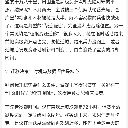
盟友十万八千里、周围全是高级资源点却无险可守的平
原。结果呢？不到两天，主城被三个侦察队轮番光顾，仓
库里的粮食和木材被抢走大半，好不容易攒的兵也快饿死
了。这就是典型的“为迁而迁”，完全没考虑战略位置。另一
个常见坑是“极限资源迁移”，很多人为了抢在限时活动结束
前把高级资源点占完，匆忙迁城，结果兵力没跟上，或者
迁城后发现资源地刷新机制变了，白白浪费了宝贵的冷却
时间。
2. 迁移决策：时机与数据评估是核心
别问我迁城需要什么条件，游戏里写得很清楚。关键在于
“什么时候迁”和“迁到哪”，这得用数据思维来决策。
首先看冷却时间。现在常规迁城冷却是72小时，但赛季活
跃度达到一定等级可以缩短。我实测下来，如果你是月卡
党，建议在活跃度满级后再规划迁移，能省下至少半天的