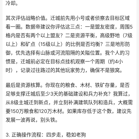
冷却。
其次评估战略价值。迁城前先用小号或者侦察去目标区域
看一圈。数据帝建议你评估这三点：一是盟友密度，周围5
格内是否有两个以上盟友？二是资源平衡，高级野地（7级
以上）和矿点（15级以上）的比例是否均衡？三是地形防
御，优先选择有山脉或河流阻隔的关隘位置。我个人的习
惯是，迁城前必定在目标点挂机观察一个周期（约4小
时），记录过往路过的其他玩家势力，确保不是狼窝。
最后是资源核算。你现在的粮食、木材、铁矿存量，是否
足够支撑迁城后至少3天的基础建设和兵力补充？我算过，
从8级主城迁到新点，并立刻补满建筑队列和造兵，大概需
要150万粮食和120万木材。如果库存低于这个数，建议先
发展一波再说，别头铁。
3. 正确操作流程：四步走，稳如老狗