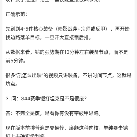
正确示范：
先刷到4-5件核心装备（暗影战斧+宗师或反甲），再开始
找边路落单目标，一旦开大直接锁后排。
从数据来看，铠的强势期在10分钟左右装备节点，而不是
前5分钟。
很多“凯怎么出装”的视频只讲装备，不讲时间节点，这就是
坑点。
3. 问：S44赛季铠打坦克是不是很废？
答：不完全是废，是看你有没有带破甲思路。
现在版本前排普遍是夏侯惇、廉颇这种肉核，单纯暴击铠
打上去确实像刮痧。