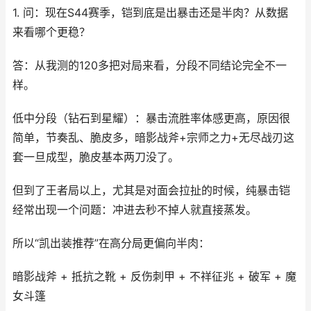
1. 问：现在S44赛季，铠到底是出暴击还是半肉？从数据
来看哪个更稳？
答：从我测的120多把对局来看，分段不同结论完全不一
样。
低中分段（钻石到星耀）：暴击流胜率体感更高，原因很
简单，节奏乱、脆皮多，暗影战斧+宗师之力+无尽战刃这
套一旦成型，脆皮基本两刀没了。
但到了王者局以上，尤其是对面会拉扯的时候，纯暴击铠
经常出现一个问题：冲进去秒不掉人就直接蒸发。
所以“凯出装推荐”在高分局更偏向半肉：
暗影战斧 + 抵抗之靴 + 反伤刺甲 + 不祥征兆 + 破军 + 魔
女斗篷