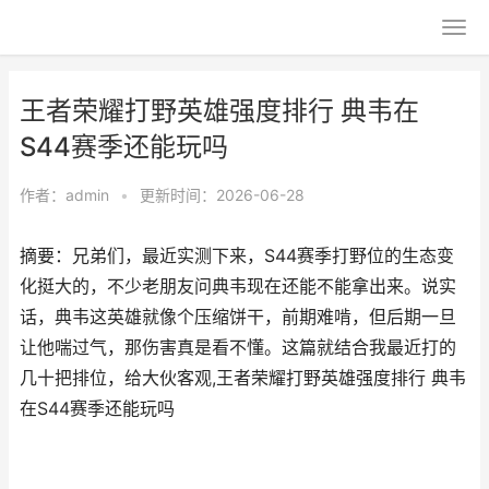
王者荣耀打野英雄强度排行 典韦在
S44赛季还能玩吗
作者：
admin
•
更新时间：2026-06-28
摘要：兄弟们，最近实测下来，S44赛季打野位的生态变
化挺大的，不少老朋友问典韦现在还能不能拿出来。说实
话，典韦这英雄就像个压缩饼干，前期难啃，但后期一旦
让他喘过气，那伤害真是看不懂。这篇就结合我最近打的
几十把排位，给大伙客观,王者荣耀打野英雄强度排行 典韦
在S44赛季还能玩吗