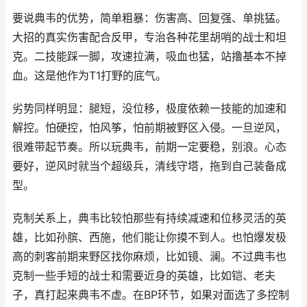
要说典韦的优势，简单粗暴：伤害高、回复强、单挑猛。
大招的真实伤害配合反甲，专治各种花里胡哨的战士和坦
克。二技能踩一脚，攻速拉满，吸血也猛，站撸基本不掉
血。这是他作为T1打野的底气。
劣势同样明显：腿短，没位移，极度依赖一技能的加速和
解控。怕硬控，怕风筝，怕前期被野区入侵。一旦逆风，
很难带起节奏。所以玩典韦，前期一定要稳，别浪。心态
要好，逆风时就当个超级兵，清线守塔，拖到自己装备成
型。
克制关系上，典韦比较怕那些有持续减速和位移灵活的英
雄，比如孙膑、西施，他们能让你摸不到人。也怕爆发极
高的刺客前期来野区找你麻烦，比如镜、澜。不过典韦也
克制一些手短的战士和需要近身的英雄，比如铠、老夫
子，真打起来典韦不虚。在BP环节，如果对面选了多控制