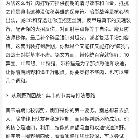
为啥这么出？肉打野刀提供前期的清野效率和血量，抵抗
之靴是典韦这种没位移英雄的保命符。暗影战斧是核心输
出装，减CD和穿透让你连招更丝滑。反甲是典韦的灵魂装
备，配合你的大招反伤，对面射手点你等于自杀。魔女防
法师秒你。最后补个碎星锤针对坦克，或者复活甲增加容
错。这套出装打到后期，你就是个又能扛又能打的“疯狗”，
跟战士对拼基本不虚。铭文方面，带传统百穿就很好：10
异变、10鹰眼、10狩猎。带狩猎是为了那点移速和攻速，
让你前期刷野和追击舒服点。你要觉得不够肉，也可以带
几个调和。
3. 从刷野到团战：典韦的节奏与打法思路
典韦前期比较弱势，刷野是你的第一要务。别总想着去抓
人，除非线上队友有稳定控制，而且你判断必能成功。你
的核心是速四，利用二技能的高额吸血和攻速快速清野。
刷完第一圈野到四级，看看哪路压线比较深，可以尝试