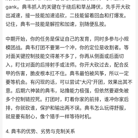
gank。典韦抓人的关键在于绕后和草丛蹲伏，先手开大砍
出减速，接一技能加速追砍，二技能留着回血和打爆发。
记住，典韦一技能是解控和加速，别随便乱按。
中期开始，你的任务是保证自己的发育，同时多参与小规
模团战。典韦打团不要第一个冲，你的定位是收割者。等
对面关键控制技能交得差不多了，你再从侧面或后面切
入，盯住对面的后排射手或法师。你开大砍过去，配合反
甲的伤害，脆皮根本扛不住。典韦最怕被风筝，所以一定
要等机会。有闪现的话，可以尝试“大闪”开团，效果出其不
意。后期六神装的典韦，站撸能力极强，但依然要避免被
多个控制链控死。打团时，盯着你家的前排，谁冲你家后
排，你就砍谁，保护和输出两不误。典韦怎么玩得舒服，
就是要有耐心，像个猎手一样等待时机。
4. 典韦的优势、劣势与克制关系