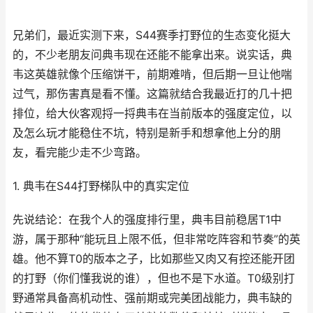
兄弟们，最近实测下来，S44赛季打野位的生态变化挺大
的，不少老朋友问典韦现在还能不能拿出来。说实话，典
韦这英雄就像个压缩饼干，前期难啃，但后期一旦让他喘
过气，那伤害真是看不懂。这篇就结合我最近打的几十把
排位，给大伙客观捋一捋典韦在当前版本的强度定位，以
及怎么玩才能稳住不坑，特别是新手和想拿他上分的朋
友，看完能少走不少弯路。
1. 典韦在S44打野梯队中的真实定位
先说结论：在我个人的强度排行里，典韦目前稳居T1中
游，属于那种“能玩且上限不低，但非常吃阵容和节奏”的英
雄。他不算T0的版本之子，比如那些又肉又有控还能开团
的打野（你们懂我说的谁），但也不是下水道。T0级别打
野通常具备高机动性、强前期或完美团战能力，典韦缺的