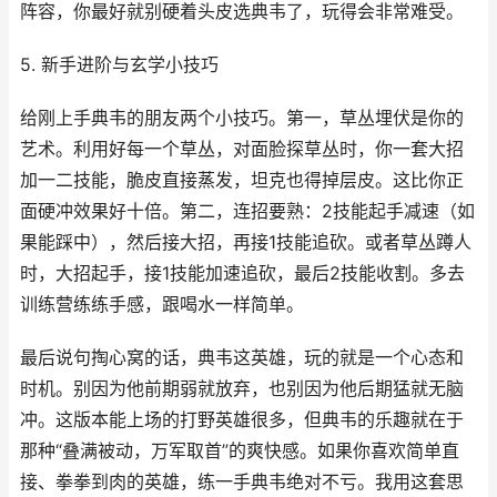
阵容，你最好就别硬着头皮选典韦了，玩得会非常难受。
5. 新手进阶与玄学小技巧
给刚上手典韦的朋友两个小技巧。第一，草丛埋伏是你的
艺术。利用好每一个草丛，对面脸探草丛时，你一套大招
加一二技能，脆皮直接蒸发，坦克也得掉层皮。这比你正
面硬冲效果好十倍。第二，连招要熟：2技能起手减速（如
果能踩中），然后接大招，再接1技能追砍。或者草丛蹲人
时，大招起手，接1技能加速追砍，最后2技能收割。多去
训练营练练手感，跟喝水一样简单。
最后说句掏心窝的话，典韦这英雄，玩的就是一个心态和
时机。别因为他前期弱就放弃，也别因为他后期猛就无脑
冲。这版本能上场的打野英雄很多，但典韦的乐趣就在于
那种“叠满被动，万军取首”的爽快感。如果你喜欢简单直
接、拳拳到肉的英雄，练一手典韦绝对不亏。我用这套思