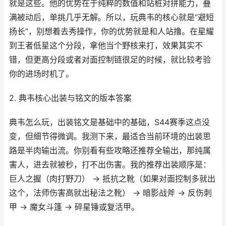
就是这些。他的优势在于纯粹的数值和站桩对拼能力，叠
满被动后，单挑几乎无解。所以，玩典韦的核心就是“避短
扬长”，别想着去秀操作，你的优势就是和人站撸。在星耀
到王者低星这个分段，拿他当个野核来打，效果其实不
错，但更高分段或者对面控制链很足的时候，就比较考验
你的进场时机了。
2. 典韦核心出装与铭文的版本答案
典韦怎么玩，出装铭文是基础中的基础，S44赛季这点没
变，但细节得微调。我测下来，最适合当前环境的出装思
路是半肉输出流。你别看有些攻略还推荐全输出，那纯属
害人，进去就被秒，打不出伤害。我的推荐出装顺序是：
巨人之握（肉打野刀） → 抵抗之靴（如果对面控制多就出
这个，法师伤害高就出秘法之靴） → 暗影战斧 → 反伤刺
甲 → 魔女斗篷 → 碎星锤或复活甲。