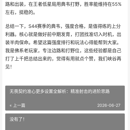
路和出装，在王者低星局用典韦打野，胜率能维持在55%
左右，挺稳的。
总结一下，S44赛季的典韦，强度合格，是值得练的上分
利器。核心就是做好前中期发育，打团找准切入时机，出
装半肉保命。希望这篇强度排行和玩法心得能帮到大家。
我是佛系老玩家，专注边路和打野位，这些经验都是自己
打了上千把总结出来的，觉得有用就点个赞，我们峡谷再
见！
无畏契约准心更多设置全解析：精准射击的进阶思路
« 上一篇
2026-06-27
没有了！