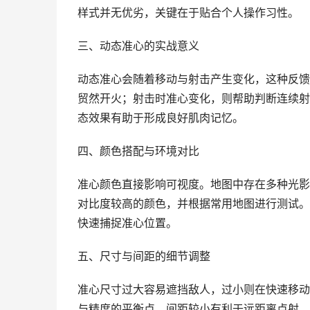
样式并无优劣，关键在于贴合个人操作习性。
三、动态准心的实战意义
动态准心会随着移动与射击产生变化，这种反馈
贸然开火；射击时准心变化，则帮助判断连续射
态效果有助于形成良好肌肉记忆。
四、颜色搭配与环境对比
准心颜色直接影响可视度。地图中存在多种光影
对比度较高的颜色，并根据常用地图进行测试。
快速捕捉准心位置。
五、尺寸与间距的细节调整
准心尺寸过大容易遮挡敌人，过小则在快速移动
与精度的平衡点。间距较小有利于远距离点射，