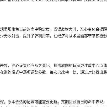
观呈现角色当前的命中稳定度。当误差增大时，准心变化会提醒
少无效射击，提升子弹利用率，在经济与战术层面都带来积极影
差异，准心设置也应随之变化。狙击取向的玩家更注重中心点清
在训练模式中逐项调整参数，每次只改动一处，通过对比找出最
深，原本合适的配置可能需要更新。定期回顾自己的命中表现，