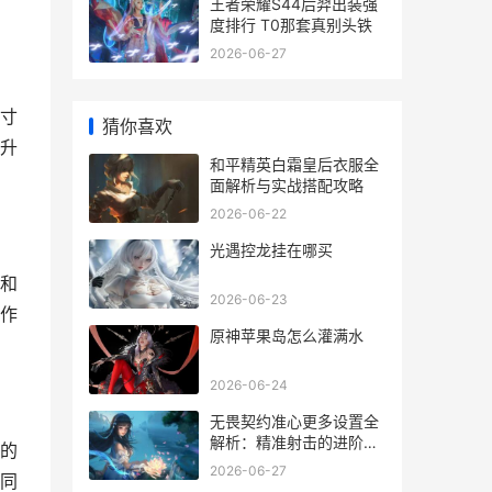
王者荣耀S44后羿出装强
度排行 T0那套真别头铁
2026-06-27
寸
猜你喜欢
升
和平精英白霜皇后衣服全
面解析与实战搭配攻略
2026-06-22
光遇控龙挂在哪买
和
2026-06-23
作
原神苹果岛怎么灌满水
2026-06-24
无畏契约准心更多设置全
解析：精准射击的进阶思
的
路
2026-06-27
同