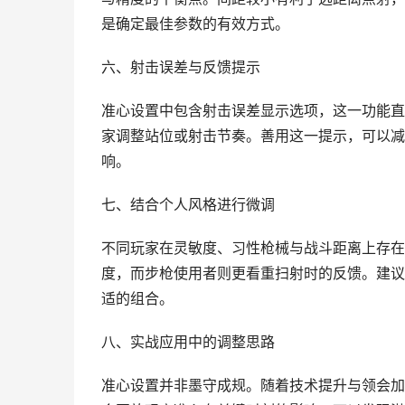
是确定最佳参数的有效方式。
六、射击误差与反馈提示
准心设置中包含射击误差显示选项，这一功能直
家调整站位或射击节奏。善用这一提示，可以减
响。
七、结合个人风格进行微调
不同玩家在灵敏度、习性枪械与战斗距离上存在
度，而步枪使用者则更看重扫射时的反馈。建议
适的组合。
八、实战应用中的调整思路
准心设置并非墨守成规。随着技术提升与领会加