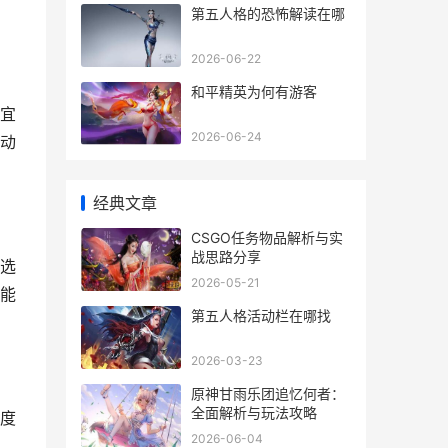
第五人格的恐怖解读在哪
2026-06-22
和平精英为何有游客
宜
2026-06-24
动
经典文章
CSGO任务物品解析与实
战思路分享
选
2026-05-21
能
第五人格活动栏在哪找
2026-03-23
原神甘雨乐团追忆何者：
全面解析与玩法攻略
度
2026-06-04
，