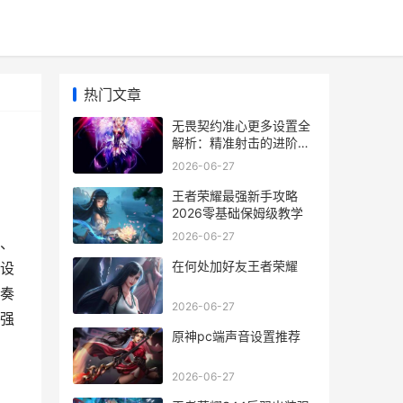
热门文章
无畏契约准心更多设置全
解析：精准射击的进阶思
路
2026-06-27
王者荣耀最强新手攻略
2026零基础保姆级教学
2026-06-27
、
在何处加好友王者荣耀
设
奏
2026-06-27
强
原神pc端声音设置推荐
2026-06-27