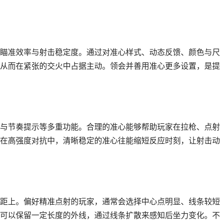
瞄准效率与射击稳定度。通过对准心样式、动态反馈、颜色与尺
从而在紧张的交火中占据主动。领会并善用准心更多设置，是提
与节奏提示等多重功能。合理的准心能够帮助玩家在拉枪、点射
在高强度对抗中，清晰稳定的准心往能缩短反应时刻，让射击动
距上。偏好精准点射的玩家，通常会选择中心点明显、线条较短
可以保留一定长度的外线，通过线条扩散来感知后坐力变化。不