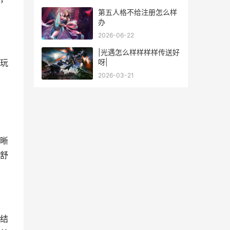
第五人格不给注册怎么样
办
2026-06-22
|光遇怎么样样样样传送好
呀|
玩
2026-03-21
晰
舒
结