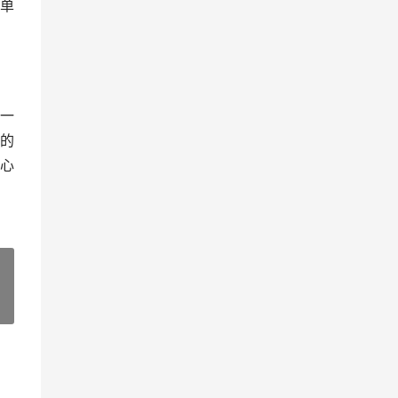
单
一
的
心
»