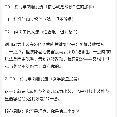
T0：暴力半肉爆发流（核心就是能秒C位的那种）
T1：标准半肉支援流（稳，但不够狠）
T2：纯肉工具人流（适合混，但别想C）
刘邦暴力出装在S44赛季的关键变化是：防御装收益被压
了一点点，但技能基础伤害没动，所以“堆输出+一点肉”的
玩法反而更吃香。策划这波改动，我只能说——又想让坦
克当爹又不给伤害，真有你的。
2. T0：暴力半肉爆发流（玄学欧皇最爱）
这一套就是我最推荐的刘邦暴力出装，也是刘邦出装推荐
里最容易“莫名其妙赢”的一套。
核心思路：你不是坦克，你是第二个刺客。