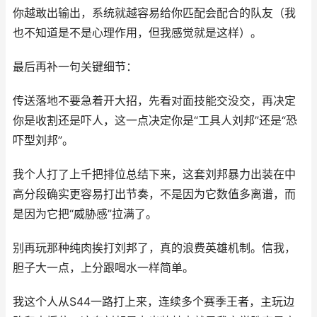
你越敢出输出，系统就越容易给你匹配会配合的队友（我
也不知道是不是心理作用，但我感觉就是这样）。
最后再补一句关键细节：
传送落地不要急着开大招，先看对面技能交没交，再决定
你是收割还是吓人，这一点决定你是“工具人刘邦”还是“恐
吓型刘邦”。
我个人打了上千把排位总结下来，这套刘邦暴力出装在中
高分段确实更容易打出节奏，不是因为它数值多离谱，而
是因为它把“威胁感”拉满了。
别再玩那种纯肉挨打刘邦了，真的浪费英雄机制。信我，
胆子大一点，上分跟喝水一样简单。
我这个人从S44一路打上来，连续多个赛季王者，主玩边