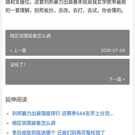
路和支援位，这套刘邦暴力出装基本就是我玄学胜率最高
的一套理解，别死板抄，去改，去打，去试，你会懂的。
暗区突围装备怎么调
« 上一篇
2026-07-06
没有了！
下一篇 »
延伸阅读
刘邦暴力出装强度排行 这赛季S44玄学上分流派解析
暗区突围装备怎么调
李白皮肤到底选哪个 兄弟们别再花冤枉钱了