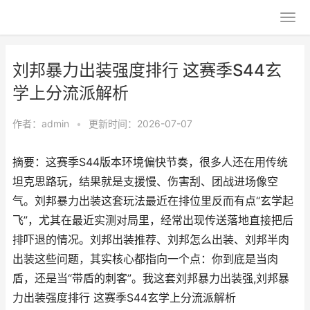
刘邦暴力出装强度排行 这赛季S44玄
学上分流派解析
作者：
admin
•
更新时间：2026-07-07
摘要：这赛季S44版本环境偏快节奏，很多人还在用传统
坦克思路玩，结果就是支援慢、伤害刮、团战进场像空
气。刘邦暴力出装这套玩法最近在排位里反而有点“玄学起
飞”，尤其在最近实测对局里，经常出现传送落地直接把后
排吓退的情况。刘邦出装推荐、刘邦怎么出装、刘邦半肉
出装这些问题，其实核心都指向一个点：你到底是当肉
盾，还是当“带盾的刺客”。我这套刘邦暴力出装强,刘邦暴
力出装强度排行 这赛季S44玄学上分流派解析