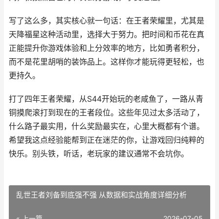
写了这么多，其实核心就一句话：在王者荣耀里，尤其是
天降福星这种活动里，选择大于努力。把时间和币花在真
正能提升你游戏体验和上分效率的地方，比如勇者积分，
而不是花里胡哨的装饰品上。这样你才能玩得更轻松，也
更持久。
打了四年王者荣耀，从S44开始玩的老咸鱼了，一路从青
铜摸爬滚打到现在的王者段位。这些年见过太多活动了，
什么路子最实用，什么奖励最实在，心里大概都有个谱。
希望我这点经验能帮到正在迷茫的你，让游戏回归纯粹的
快乐。别头铁，听话，老玩家的建议通常不会坑你。
乱世王者刘备到底强不强 从数据和实战角度详细分析
« 上一篇
2026-07-05