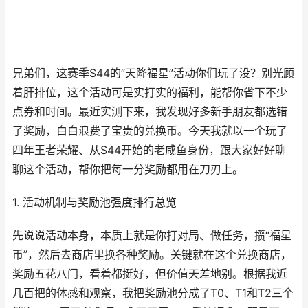
兄弟们，这赛季S44的“天降福星”活动你们玩了没？别光顾
着肝排位，这个活动可是实打实的福利，能帮你省下不少
点券和时间。最近实测下来，我发现好多新手朋友都选错
了奖励，白白浪费了宝贵的兑换币。今天我就以一个玩了
四年王者荣耀、从S44开始的老咸鱼身份，跟大家好好聊
聊这个活动，帮你把每一分奖励都用在刀刃上。
1. 活动机制与奖励池强度排行总览
先说说活动本身，本质上就是你打对局、做任务，攒“福星
币”，然后去商店里换各种奖励。关键就在这个兑换商店，
奖励五花八门，看着都挺好，但价值天差地别。根据我近
几百把的体感和观察，我把奖励池分成了T0、T1和T2三个