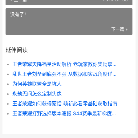
没有了！
下一篇 »
延伸阅读
王者荣耀天降福星活动解析 老玩家教你奖励拿满最划算
乱世王者刘备到底强不强 从数据和实战角度详细分析
为何英雄联盟全是坑人
永劫无间怎么定制头像
王者荣耀如何获得蒙恬 萌新必看零基础获取指南
王者荣耀打野选择版本速报 S44赛季最新梯度排名与出装趋势