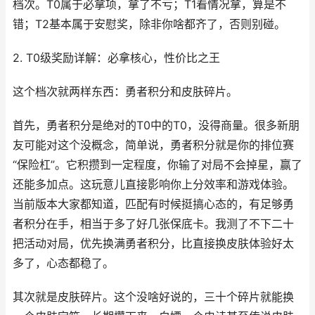
档次。T0属于必拿项，拿了不亏；T1看情况拿，算是不
错；T2基本属于安慰奖，除非你啥都齐了，否则别碰。
2. T0级奖励详解：必拿核心，性价比之王
这个档次就两样东西：勇者积分和皮肤碎片。
首先，勇者积分是绝对的T0中的T0，没得商量。很多新朋
友可能对这个没概念，简单说，勇者积分就是你的排位赛
“保险杠”。它积攒到一定程度，你输了对局不会掉星，赢了
还能多加点。这玩意儿直接影响你上分效率和游戏体验。
当前版本大家都知道，匹配有时候挺搞心态的，有足够勇
者积分在手，相当于多了好几张保底卡。我测了不下二十
把活动对局，优先换满勇者积分，比直接换皮肤体验好太
多了，心态都稳了。
其次就是皮肤碎片。这个没啥好说的，三十个碎片就能换