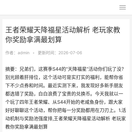
王者荣耀天降福星活动解析 老玩家教
你奖励拿满最划算
作者：
admin
•
更新时间：2026-07-06
摘要：兄弟们，这赛季S44的“天降福星”活动你们玩了没？
别光顾着肝排位，这个活动可是实打实的福利，能帮你省
下不少点券和时间。最近实测下来，我发现好多新手朋友
都选错了奖励，白白浪费了宝贵的兑换币。今天我就以一
个玩了四年王者荣耀、从S44开始的老咸鱼身份，跟大家
好好聊聊这个活动，帮你把每一分奖励都用在刀刃上。1.活
动机制与奖励池强度排,王者荣耀天降福星活动解析 老玩家
教你奖励拿满最划算