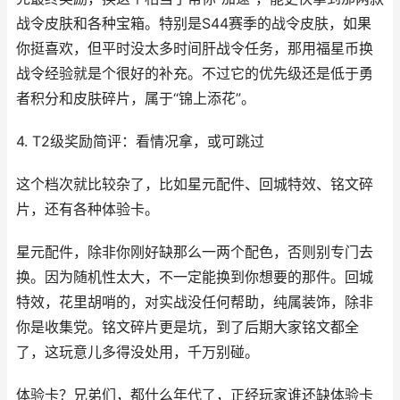
战令皮肤和各种宝箱。特别是S44赛季的战令皮肤，如果
你挺喜欢，但平时没太多时间肝战令任务，那用福星币换
战令经验就是个很好的补充。不过它的优先级还是低于勇
者积分和皮肤碎片，属于“锦上添花”。
4. T2级奖励简评：看情况拿，或可跳过
这个档次就比较杂了，比如星元配件、回城特效、铭文碎
片，还有各种体验卡。
星元配件，除非你刚好缺那么一两个配色，否则别专门去
换。因为随机性太大，不一定能换到你想要的那件。回城
特效，花里胡哨的，对实战没任何帮助，纯属装饰，除非
你是收集党。铭文碎片更是坑，到了后期大家铭文都全
了，这玩意儿多得没处用，千万别碰。
体验卡？兄弟们，都什么年代了，正经玩家谁还缺体验卡