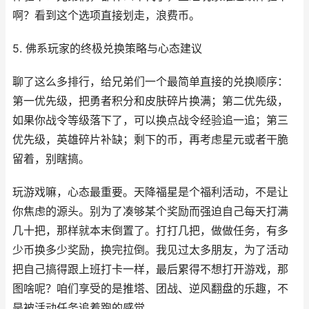
啊？看到这个选项直接划走，浪费币。
5. 佛系玩家的终极兑换策略与心态建议
聊了这么多排行，给兄弟们一个最简单直接的兑换顺序：
第一优先级，把勇者积分和皮肤碎片换满；第二优先级，
如果你战令等级落下了，可以换点战令经验追一追；第三
优先级，英雄碎片补缺；剩下的币，再考虑星元或者干脆
留着，别瞎搞。
玩游戏嘛，心态最重要。天降福星是个福利活动，不是让
你焦虑的源头。别为了凑够某个奖励而强迫自己每天打满
几十把，那样就本末倒置了。打打几把，做做任务，有多
少币换多少奖励，换完拉倒。我见过太多朋友，为了活动
把自己搞得跟上班打卡一样，最后累得不想打开游戏，那
图啥呢？咱们享受的是推塔、团战、逆风翻盘的乐趣，不
是被活动任务追着跑的感觉。