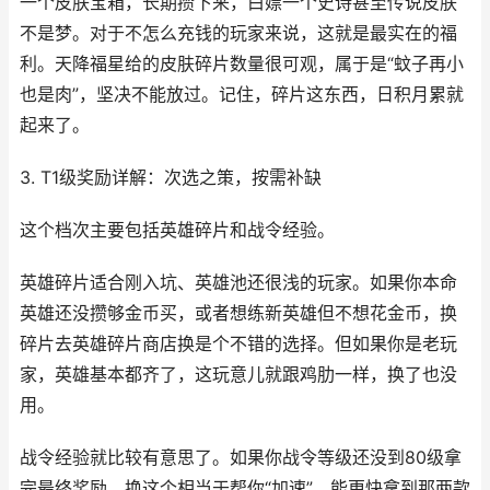
一个皮肤宝箱，长期攒下来，白嫖一个史诗甚至传说皮肤
不是梦。对于不怎么充钱的玩家来说，这就是最实在的福
利。天降福星给的皮肤碎片数量很可观，属于是“蚊子再小
也是肉”，坚决不能放过。记住，碎片这东西，日积月累就
起来了。
3. T1级奖励详解：次选之策，按需补缺
这个档次主要包括英雄碎片和战令经验。
英雄碎片适合刚入坑、英雄池还很浅的玩家。如果你本命
英雄还没攒够金币买，或者想练新英雄但不想花金币，换
碎片去英雄碎片商店换是个不错的选择。但如果你是老玩
家，英雄基本都齐了，这玩意儿就跟鸡肋一样，换了也没
用。
战令经验就比较有意思了。如果你战令等级还没到80级拿
完最终奖励，换这个相当于帮你“加速”，能更快拿到那两款