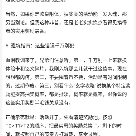
当然，如果你是欧皇附体，抽奖类的活动能一发入魂，那
另当别论。但我这种非酋，还是老老实实换点看得见摸得
着的实用奖励最香。
6. 避坑指南：这些错误千万别犯
血泪教训来了，兄弟们注意听。第一，千万别一上来就换
体验卡和铭文碎片，我刚入坑那会儿就干过这傻事，现在
想想都肉疼。第二，不要囤着币不换，活动是有时间限制
的，过期作废。第三，别看什么“玄学攻略”说换某个特定奖
励能提高抽奖概率，都是扯淡，概率就是概率，跟你说的
这些实用奖励半毛钱关系没有。
正确示范就是：活动开了，先看清楚奖励池，按照
T0>T1>T2的顺序，把最实惠的奖励兑换了。剩下的时
间，就按照自己的节奏去打游戏，享受过程。