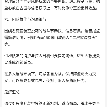
合理放弃同样是成熟玩家的重要判断。通过控制节奏，把
重心放在占圈与信息获取上，有时比争夺空投更具收益。
六、团队协作与沟通细节
围绕恶魔套装空投箱的战斗节奏快、信息密集。语音报点
需简洁明确，例如“西南150米山坡两人”“二层窗边露头”
等。
倒地队友的掩护与拉人时机也要提前沟通，避免因救援失
误造成连锁减员。
在多人混战环境下，切忌各自为战。保持阵型与火力交
叉，可以形成有效包夹，使对手陷入多角度压力。
见解汇总
通过对恶魔套装空投箱刷新机制、跳点布局、战术争夺与