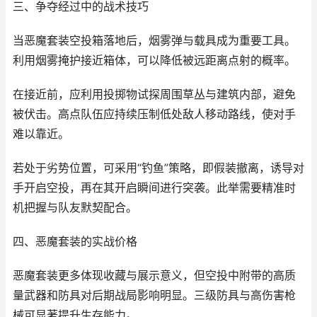
三、争夺经过中的战术技巧
当恶魔套装空投箱落地后，烟雾弹与载具成为重要工具。
利用烟雾掩护接近箱体，可以降低被远距离点射的概率。
在接近前，应利用投掷物试探周围草丛与建筑内部，避免
被伏击。高点队伍应持续压制低处敌人移动路线，使对手
难以靠近。
若处于劣势位置，可采用“钓鱼”策略，即假装撤离，诱导对
手开启空投，再在其开启瞬间进行突袭。此举需要精准时
机把握与队友默契配合。
四、恶魔套装的实战价格
恶魔套装更多体现收藏与展示意义，但空投中附带的高质
量武器和防具对后期战局影响明显。三级防具与高伤害枪
械可显著提升生存能力。