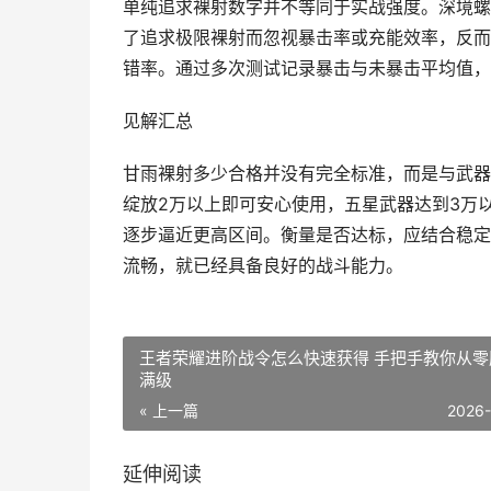
单纯追求裸射数字并不等同于实战强度。深境螺
了追求极限裸射而忽视暴击率或充能效率，反而
错率。通过多次测试记录暴击与未暴击平均值，
见解汇总
甘雨裸射多少合格并没有完全标准，而是与武器
绽放2万以上即可安心使用，五星武器达到3万
逐步逼近更高区间。衡量是否达标，应结合稳定
流畅，就已经具备良好的战斗能力。
王者荣耀进阶战令怎么快速获得 手把手教你从零
满级
« 上一篇
2026
延伸阅读