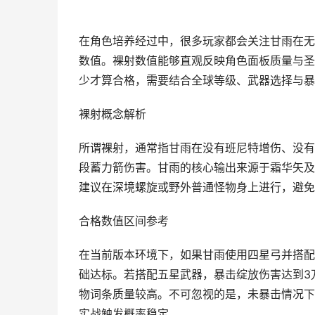
在角色培养经过中，很多玩家都会关注甘雨在无
数值。裸射数值能够直观反映角色面板质量与圣
少才算合格，需要结合全球等级、武器选择与暴
裸射概念解析
所谓裸射，通常指甘雨在没有班尼特增伤、没有
段蓄力箭伤害。甘雨的核心输出来源于霜华矢及
建议在深境螺旋或野外普通怪物身上进行，避免
合格数值区间参考
在当前版本环境下，如果甘雨使用四星弓并搭配
础达标。若搭配五星武器，暴击绽放伤害达到3
物词条质量较高。不可忽视的是，未暴击情况下
实战触发概率稳定。