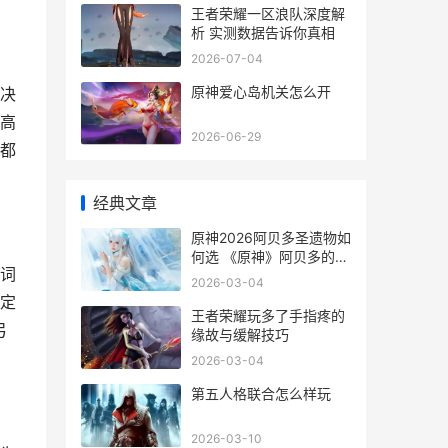
王者荣耀一区浪队深度解
析 实测数据告诉你真相
2026-07-04
原神爱心岛机关怎么开
决
高
2026-06-29
都
经典文章
原神2026阿贝多圣遗物如
何选 《原神》阿贝多的新
词
玩法
2026-03-04
定
王者荣耀玩多了手指疼的
弓
缘故与缓解技巧
2026-03-04
第五人格联合怎么样玩
2026-03-10