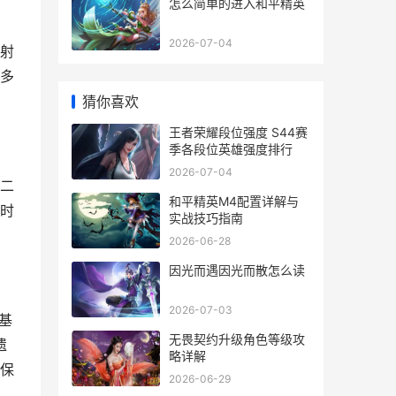
怎么简单的进入和平精英
2026-07-04
射
多
猜你喜欢
王者荣耀段位强度 S44赛
季各段位英雄强度排行
2026-07-04
二
和平精英M4配置详解与
时
实战技巧指南
2026-06-28
因光而遇因光而散怎么读
2026-07-03
基
无畏契约升级角色等级攻
遗
略详解
保
2026-06-29