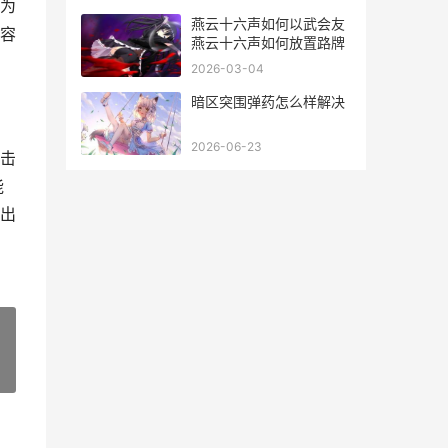
为
燕云十六声如何以武会友
容
燕云十六声如何放置路牌
2026-03-04
暗区突围弹药怎么样解决
2026-06-23
击
能
出
»