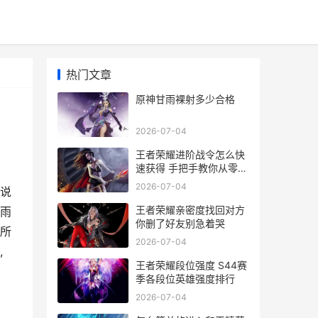
热门文章
原神甘雨裸射多少合格
2026-07-04
王者荣耀进阶战令怎么快
速获得 手把手教你从零肝
到满级
2026-07-04
说
王者荣耀亲密度找回对方
雨
你删了好友别急着哭
所
2026-07-04
,
王者荣耀段位强度 S44赛
季各段位英雄强度排行
2026-07-04