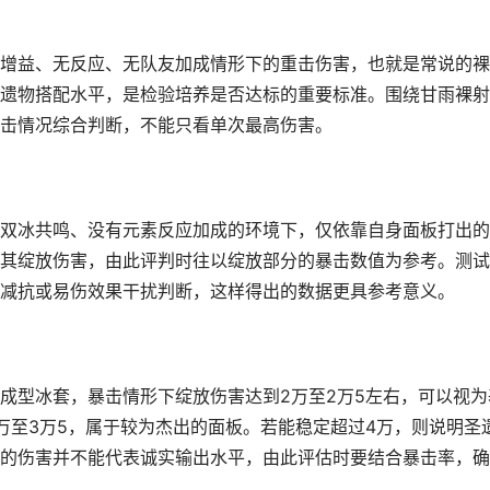
增益、无反应、无队友加成情形下的重击伤害，也就是常说的裸
遗物搭配水平，是检验培养是否达标的重要标准。围绕甘雨裸射
击情况综合判断，不能只看单次最高伤害。
双冰共鸣、没有元素反应加成的环境下，仅依靠自身面板打出的
其绽放伤害，由此评判时往以绽放部分的暴击数值为参考。测试
减抗或易伤效果干扰判断，这样得出的数据更具参考意义。
成型冰套，暴击情形下绽放伤害达到2万至2万5左右，可以视为
万至3万5，属于较为杰出的面板。若能稳定超过4万，则说明圣
的伤害并不能代表诚实输出水平，由此评估时要结合暴击率，确