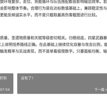
旋环境复杂，走位、充能循环与队伍搭配都会影响输出效率。若
会影响整体节奏。合理行为是在达标数值基础上，兼顾稳定性与
更能反映诚实水平，而不是只截取最高伤害截图进行比较。
质量、圣遗物质量和天赋等级密切相关。归根结底，四星武器暴
以上说明培养路线正确。在此基础上继续优化双暴与攻击比例，
触发概率与实战表现，而不是单看极限数字。只要面板均衡、输
肝到
没有了！
-07-04
下一篇 