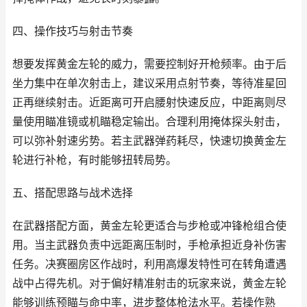
四、操作技巧与射击节奏
想要发挥黄金左轮的威力，需要控制好开枪频率。由于后
坐力集中在单次射击上，建议采用点射节奏，等待准星回
正再继续射击。近距离可开启腰射快速反应，中距离则尽
量使用瞄准镜或机瞄稳定输出。合理利用掩体探头射击，
可以弥补射速劣势。若主武器弹药耗尽，快速切换黄金左
轮进行补枪，有时能够扭转局势。
五、搭配思路与战术选择
在武器搭配方面，黄金左轮更适合与步枪或冲锋枪组合使
用。当主武器负责中远距离压制时，手枪承担近身补伤害
任务。决赛圈房区作战时，利用高爆发特性可在转角遭遇
战中占得先机。对于偏好精准射击的玩家来说，黄金左轮
能够训练预瞄与命中率，进步整体枪法水平。若操作熟