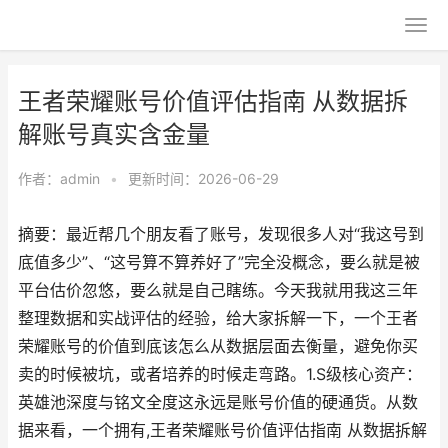
王者荣耀账号价值评估指南 从数据拆
解账号真实含金量
作者：
admin
•
更新时间：2026-06-29
摘要：最近帮几个朋友看了账号，发现很多人对“我这号到
底值多少”、“这号算不算养好了”完全没概念，要么就是被
平台估价忽悠，要么就是自己瞎练。今天我就用我这三年
整理数据和实战评估的经验，给大家拆解一下，一个王者
荣耀账号的价值到底该怎么从数据层面去衡量，避免你买
卖的时候被坑，或者培养的时候走弯路。1.S级核心资产：
英雄池深度与铭文全度这永远是账号价值的硬通货。从数
据来看，一个拥有,王者荣耀账号价值评估指南 从数据拆解