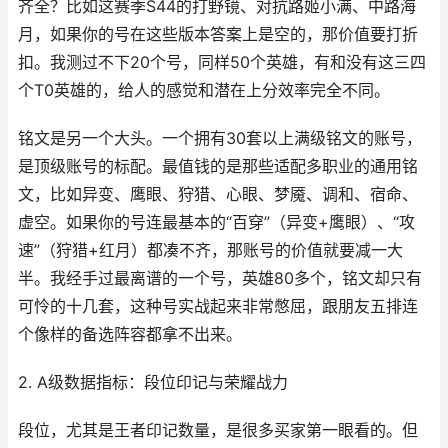
齐全？比如这赛季S44的打野镜、对抗路姬小满、中路海
月，如果你的号在这些版本答案上是空的，那价值要打折
扣。我测过不下20个号，同样50个英雄，有和没有这三四
个T0英雄的，给人的感觉和潜在上分效率完全不同。
铭文是另一个大头。一个拥有30套以上满级铭文的账号，
是顶级账号的标配。最值钱的是那些适配多职业的通用铭
文，比如异变、鹰眼、狩猎、心眼、梦魇、调和、宿命、
虚空。如果你的号连最基本的“百穿”（异变+鹰眼）、“攻
速”（狩猎+红月）都凑不齐，那账号的价值就要减一大
半。我经手过最离谱的一个号，英雄80多个，铭文却只有
可怜的十几套，这种号实战起来非常憋屈，跟朋友五排连
个像样的备选阵容都拿不出来。
2. A级数据指标：段位印记与荣耀战力
段位，尤其是王者印记数量，是很多买家第一眼看的。但