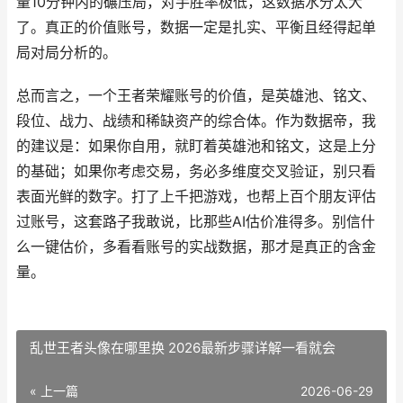
量10分钟内的碾压局，对手胜率极低，这数据水分太大
了。真正的价值账号，数据一定是扎实、平衡且经得起单
局对局分析的。
总而言之，一个王者荣耀账号的价值，是英雄池、铭文、
段位、战力、战绩和稀缺资产的综合体。作为数据帝，我
的建议是：如果你自用，就盯着英雄池和铭文，这是上分
的基础；如果你考虑交易，务必多维度交叉验证，别只看
表面光鲜的数字。打了上千把游戏，也帮上百个朋友评估
过账号，这套路子我敢说，比那些AI估价准得多。别信什
么一键估价，多看看账号的实战数据，那才是真正的含金
量。
乱世王者头像在哪里换 2026最新步骤详解一看就会
« 上一篇
2026-06-29