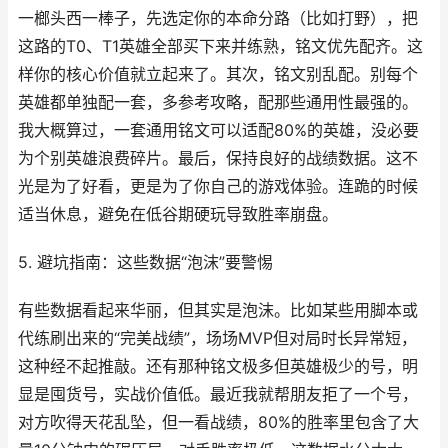
一榔头西一棒子，先选定你的本命分路（比如打野），把
这路的T0、T1英雄全部买下来并练熟，铭文优先配齐。这
样你的核心价值就立起来了。其次，铭文别乱配。别每个
英雄都单独配一套，多参考攻略，配那些通用性最强的。
我大概算过，一套通用铭文可以适配80%的英雄，没必要
为个别英雄浪费碎片。最后，保持良好的战绩数据。这不
光是为了好看，更是为了你自己的游戏体验。连跪的时候
适当休息，避免在低谷期硬玩导致胜率崩盘。
5. 避坑指南：这些数据“泡沫”要警惕
有些数据看起来华丽，但其实是泡沫。比如某些用脚本或
代练刷出来的“完美战绩”，场场MVP但对局时长异常短，
这种经不起推敲。还有那种铭文极多但英雄极少的号，明
显是囤货号，实战价值低。最近我就帮朋友拒了一个号，
对方吹得天花乱坠，但一看战绩，80%的胜率里包含了大