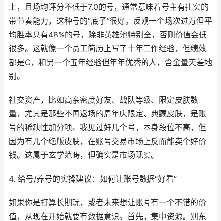
上，且场均评分不低于7.0的号，通常意味着号主有扎实的
带节奏能力，这种号的“底子”很好。反观一个场次过万但平
均胜率只有48%的号，除非英雄池特别全，否则价值会低
很多。这就像一个员工简历上写了十年工作经验，但绩效
都是C，和另一个五年经验但年年优秀的人，含金量天差地
别。
社交资产，比如高亲密度好友、战队等级、限定皮肤数
量，尤其是那些不再返场的周年庆限定、典藏皮肤，是账
号的稀缺性加分项。我见过好几个号，本身段位不高，但
因为有几个绝版皮肤，在账号交易市场上反而能卖个好价
钱。这属于玄学范畴，但确实是市场现实。
4. 给号/养号的实操建议：如何让账号数据“好看”
如果你是打算长期玩，或者未来想让账号有一个不错的价
值，从现在开始就要有数据意识。首先，集中资源。别东