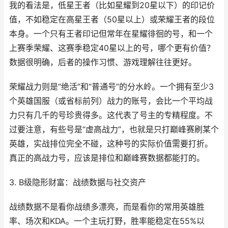
我的看法是，低星王者（比如星耀到20星以下）的印记价
值，不如稳定在高星王者（50星以上）或荣耀王者的段位
本身。一个只有王者印记但常年在星耀徘徊的号，和一个
上赛季荣耀、这赛季稳定40星以上的号，哪个更有价值？
数据很明确，后者的操作习惯、游戏理解往往更好。
荣耀战力则是“绝活”和“普通号”的分水岭。一个拥有至少3
个英雄国服（或省标前列）战力的账号，会比一个平均战
力只有几千的号珍贵得多。这代表了号主的专精程度。不
过要注意，有些号是“虚高战力”，也就是只打巅峰赛刷某个
英雄，实战排位完全不碰，这种号的实际价值需要打折。
真正的高战力号，应该是排位和巅峰赛数据都能打的。
3. B级隐形财富：战绩数据与社交资产
战绩数据不是看你战绩多漂亮，而是看你的常用英雄胜
率、场次和KDA。一个主玩打野，胜率能稳定在55%以