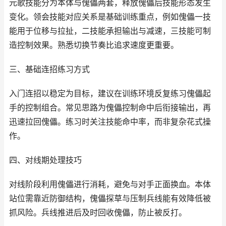
元歌技能分为本体与傀儡两套，释放傀儡后技能形态发生
变化。领会技能对应关系是基础训练重点，例如傀儡一技
能用于位移与拉扯，二技能承担输出与减速，三技能可制
造控制效果。熟悉切换节奏比追求速度更重要。
三、基础连招练习方式
入门连招以稳定为目标，建议在训练环境反复练习傀儡起
手的控制组合。常见思路为傀儡控制命中后衔接输出，再
迅速拉回傀儡。练习时关注技能命中率，而非复杂花式操
作。
四、对线期处理技巧
对线阶段利用傀儡进行消耗，避免与对手正面换血。本体
站位需靠近防御结构，傀儡探草与压制兵线能有效降低被
抓风险。兵线推进后及时回收傀儡，防止被反打。