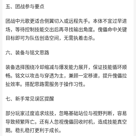
五、团战参与要点
团战中元歌更适合侧翼切入或远程先手。本体不宜过早进
场，等待控制技能交出后再寻找输出角度。傀儡命中关键
目标即可为队伍创造空间，无需执着击杀。
六、装备与铭文思路
装备选择围绕冷却缩减与爆发能力展开，保证技能循环顺
畅。铭文以攻击与穿透为主，兼顾一定移速，提升傀儡拉
扯效率。搭配思路需服务于操作习性。
七、新手常见误区提醒
部分玩家过度追求炫技，忽略基础站位与视野判断，容易
导致频繁阵亡。还有人忽视傀儡回收时机，造成技能真空
期。稳扎稳打更利于成长。