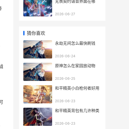
无畏契约语音界面在哪
带
2026-06-27
猜你喜欢
永劫无间怎么最快刷钱
、
2026-06-24
原神怎么在家园放动物
战
2026-06-25
和平精英小白枪何者好用
2026-06-23
可
和平精英背包有几许种类
更
2026-06-23