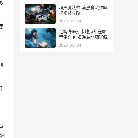
多
暗黑魔法师 暗黑魔法师崛
起视频攻略
2026-03-04
更
吃鸡海岛打卡地点都在哪
。
里集合 吃鸡海岛地图详解
2026-03-04
团
。
任
与
速