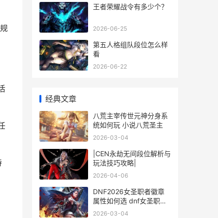
王者荣耀战令有多少个？
规
2026-06-25
第五人格组队段位怎么样
看
2026-06-22
活
经典文章
八荒主宰传世元神分身系
统如何玩 小说八荒圣主
任
2026-03-04
|CEN永劫无间段位解析与
持
玩法技巧攻略|
2026-04-06
DNF2026女圣职者徽章
属性如何选 dnf女圣职者
新职业
2026-03-04