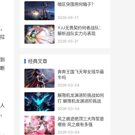
暗区突围用何箱子？
2026-05-17
YJJ无畏契约何者战队：
，
解析战队实力与表现
拉
2026-05-21
到
经典文章
断
奔奔王国飞天琴女瑶华最
牛吗
2026-03-04
解限机龙渊进阶挑战如何
打 解限机龙渊进阶挑战
人
2026-03-04
，
风之痕迹绝顶三大阵型是
哪些 风之痕有多强
2026-03-04