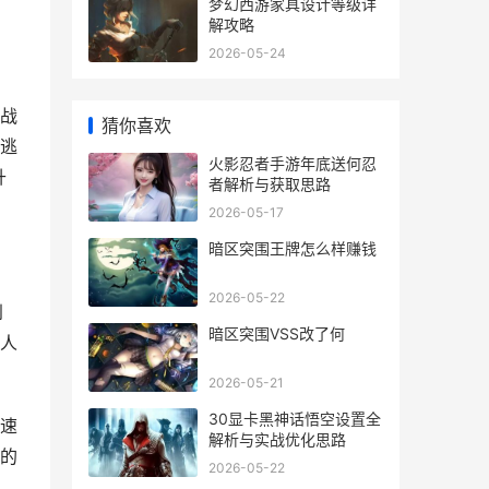
梦幻西游家具设计等级详
解攻略
2026-05-24
战
猜你喜欢
逃
火影忍者手游年底送何忍
升
者解析与获取思路
2026-05-17
暗区突围王牌怎么样赚钱
2026-05-22
到
暗区突围VSS改了何
人
2026-05-21
30显卡黑神话悟空设置全
速
解析与实战优化思路
的
2026-05-22