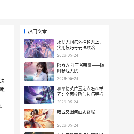
热门文章
永劫无间怎么样钩天上：
实用技巧与玩法攻略
2026-05-24
随身WiFi 王者荣耀——随
时畅玩无忧
2026-05-24
决
和平精英位置定点怎么样
距
弄：全面攻略与技巧解析
，
2026-05-24
么
暗区突围何画质舒服
2026-05-24