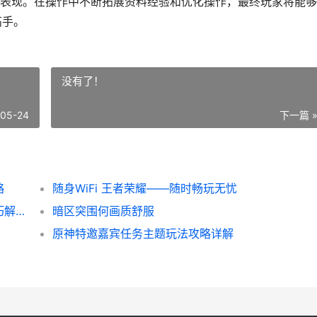
表现。在操作中不断拓展资料经验和优化操作，最终玩家将能够
高手。
没有了！
-05-24
下一篇 
略
随身WiFi 王者荣耀——随时畅玩无忧
和平精英位置定点怎么样弄：全面攻略与技巧解析
暗区突围何画质舒服
原神特邀嘉宾任务主题玩法攻略详解