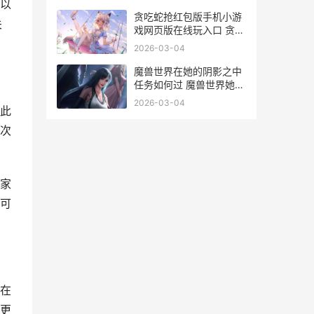
以
贪吃蛇抢红包版手机小游
关
戏网页版在线玩入口 贪吃
蛇红包版下载安装
2026-03-04
魔兽世界在她的阴影之中
任务如何过 魔兽世界她的
黑暗面任务
2026-03-04
此
次
家
可
在
更