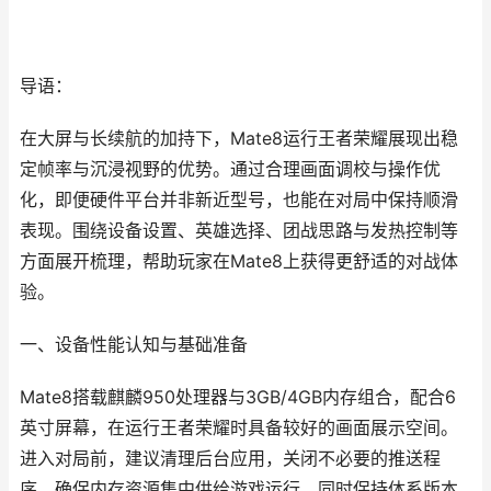
导语：
在大屏与长续航的加持下，Mate8运行王者荣耀展现出稳
定帧率与沉浸视野的优势。通过合理画面调校与操作优
化，即便硬件平台并非新近型号，也能在对局中保持顺滑
表现。围绕设备设置、英雄选择、团战思路与发热控制等
方面展开梳理，帮助玩家在Mate8上获得更舒适的对战体
验。
一、设备性能认知与基础准备
Mate8搭载麒麟950处理器与3GB/4GB内存组合，配合6
英寸屏幕，在运行王者荣耀时具备较好的画面展示空间。
进入对局前，建议清理后台应用，关闭不必要的推送程
序，确保内存资源集中供给游戏运行。同时保持体系版本