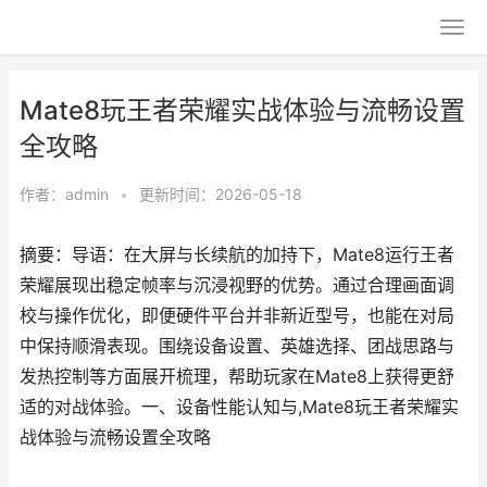
Mate8玩王者荣耀实战体验与流畅设置
全攻略
作者：
admin
•
更新时间：2026-05-18
摘要：导语：在大屏与长续航的加持下，Mate8运行王者
荣耀展现出稳定帧率与沉浸视野的优势。通过合理画面调
校与操作优化，即便硬件平台并非新近型号，也能在对局
中保持顺滑表现。围绕设备设置、英雄选择、团战思路与
发热控制等方面展开梳理，帮助玩家在Mate8上获得更舒
适的对战体验。一、设备性能认知与,Mate8玩王者荣耀实
战体验与流畅设置全攻略