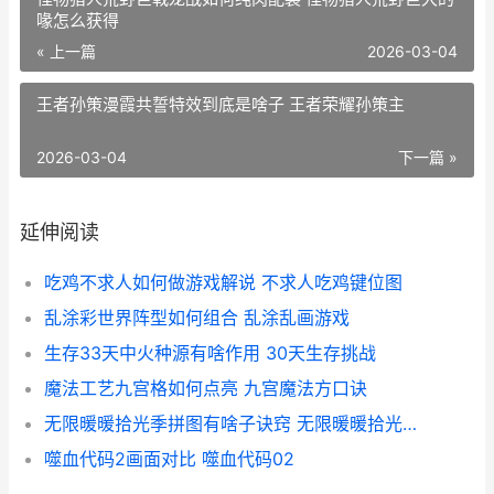
喙怎么获得
« 上一篇
2026-03-04
王者孙策漫霞共誓特效到底是啥子 王者荣耀孙策主
2026-03-04
下一篇 »
延伸阅读
吃鸡不求人如何做游戏解说 不求人吃鸡键位图
乱涂彩世界阵型如何组合 乱涂乱画游戏
生存33天中火种源有啥作用 30天生存挑战
魔法工艺九宫格如何点亮 九宫魔法方口诀
无限暖暖拾光季拼图有啥子诀窍 无限暖暖拾光季活动
噬血代码2画面对比 噬血代码02