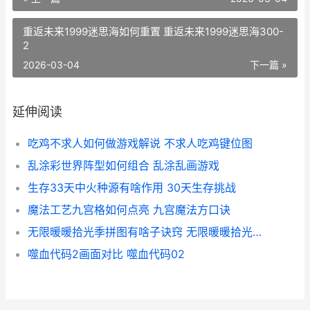
重返未来1999迷思海如何重置 重返未来1999迷思海300-
2
2026-03-04
下一篇 »
延伸阅读
吃鸡不求人如何做游戏解说 不求人吃鸡键位图
乱涂彩世界阵型如何组合 乱涂乱画游戏
生存33天中火种源有啥作用 30天生存挑战
魔法工艺九宫格如何点亮 九宫魔法方口诀
无限暖暖拾光季拼图有啥子诀窍 无限暖暖拾光季活动
噬血代码2画面对比 噬血代码02