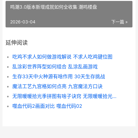
鸣潮3.0版本新增成就如何全收集 潮鸣楼盘
2026-03-04
下一篇 »
延伸阅读
吃鸡不求人如何做游戏解说 不求人吃鸡键位图
乱涂彩世界阵型如何组合 乱涂乱画游戏
生存33天中火种源有啥作用 30天生存挑战
魔法工艺九宫格如何点亮 九宫魔法方口诀
无限暖暖拾光季拼图有啥子诀窍 无限暖暖拾光季活动
噬血代码2画面对比 噬血代码02