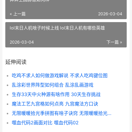
« 上一篇
2026-03-04
lol末日人机啥子时候上线 lol末日人机有哪些英雄
2026-03-04
下一篇 »
延伸阅读
吃鸡不求人如何做游戏解说 不求人吃鸡键位图
乱涂彩世界阵型如何组合 乱涂乱画游戏
生存33天中火种源有啥作用 30天生存挑战
魔法工艺九宫格如何点亮 九宫魔法方口诀
无限暖暖拾光季拼图有啥子诀窍 无限暖暖拾光季活动
噬血代码2画面对比 噬血代码02