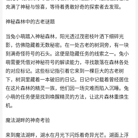
充满了神秘与惊喜，等待着勇敢好奇的探索者去发现。
神秘森林中的古老谜题
当兔小萌踏入神秘森林，阳光透过茂密枝叶洒下细碎光
影，仿佛隐藏着无数秘密。在一处古老的树洞旁，有一块
刻满奇怪符号的石头。这便是隐藏任务的线索之一。兔小
萌需要凭借对神秘符号的解读能力，寻找散落在森林各处
的对应标记。这些标记指引着它来到一棵巨大的古老树
下，树洞里藏着一本破旧的日记。日记中记载着曾经居住
在这片森林的精灵一族，他们因一场灾难而陷入沉睡。兔
小萌的任务便是找到唤醒精灵的方法，让这片森林重焕生
机。
魔法湖畔的神奇考验
来到魔法湖畔，湖水在月光下闪烁着奇异光芒。湖面上浮