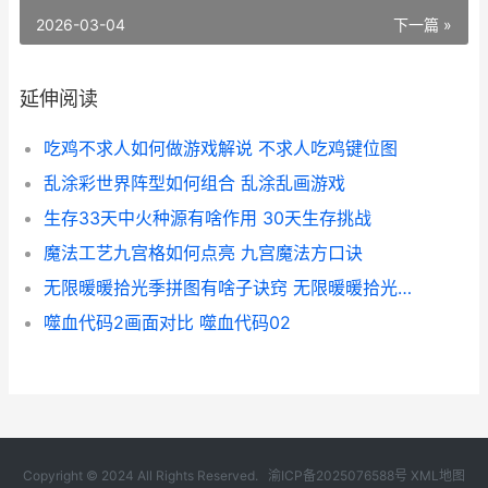
2026-03-04
下一篇 »
延伸阅读
吃鸡不求人如何做游戏解说 不求人吃鸡键位图
乱涂彩世界阵型如何组合 乱涂乱画游戏
生存33天中火种源有啥作用 30天生存挑战
魔法工艺九宫格如何点亮 九宫魔法方口诀
无限暖暖拾光季拼图有啥子诀窍 无限暖暖拾光季活动
噬血代码2画面对比 噬血代码02
Copyright © 2024 All Rights Reserved.
渝ICP备2025076588号
XML地图