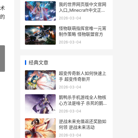
我的世界网页版中文官网
术
入口_Minecraft中文正版
网页进入 我的世界网页版
的
2026-03-04
手机入口
怪物联萌指挥官唯一元宵
制作策略 怪物联盟官方
2026-03-04
经典文章
»
超变传奇新人如何快速上
手 超变传奇新开
2026-03-04
鹅鸭杀手机游戏全人物核
心方法是啥子 杀死的鹅与
鸭子的区别
2026-03-04
逆战未来充值返还奖励如
何领 逆战未来活动
2026-03-04