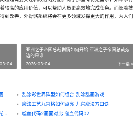
着较高的应用价值，可以帮助人员更高效地完成任务。而随着技
得到改善，外骨骼系统将会在更多领域发挥更大的作用，为人们
亚洲之子帝国总裁剧情如何开始 亚洲之子帝国总裁旁
边的是谁
03-04
2026-03-04
下一篇 
图
乱涂彩世界阵型如何组合 乱涂乱画游戏
魔法工艺九宫格如何点亮 九宫魔法方口诀
无限暖暖拾光季拼图有啥子诀窍 无限暖暖拾光季活动
噬血代码2画面对比 噬血代码02