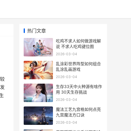
热门文章
吃鸡不求人如何做游戏解
说 不求人吃鸡键位图
2026-03-04
乱涂彩世界阵型如何组合
乱涂乱画游戏
2026-03-04
较
生存33天中火种源有啥作
发
用 30天生存挑战
生
2026-03-04
魔法工艺九宫格如何点亮
九宫魔法方口诀
2026-03-04