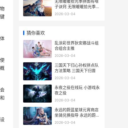
无限暖暖拾光季拼图有啥
子诀窍 无限暖暖拾光季活
物
动
2026-03-04
键
猜你喜欢
体
乱涂彩世界狄安娜战斗组
合组合主推
2026-03-04
使
三国天下归心孙权拼点队
概
方法策略 三国天下归晋
2026-03-04
永夜之役在线玩 小游戏永
会
夜之役
和
2026-03-04
永远的蔚蓝星球元宵商店
坐骑兑换指导 永远的蔚蓝
的设
星球破解版修改器
2026-03-04