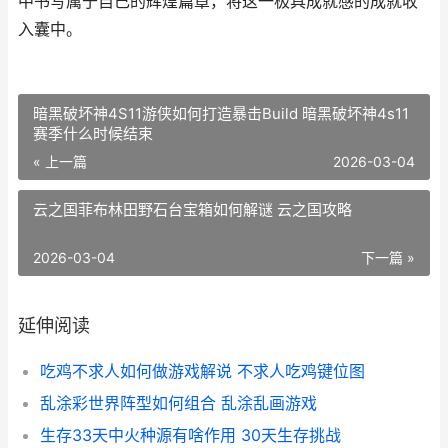
中书写属于自己的辉煌篇章，将这一极具成就感的成就收
入囊中。
暗黑破坏神4S11游侠如何打造暴击Build 暗黑破坏神4s11
赛季什么时候结束
« 上一篇
2026-03-04
云之国菲布林田野石台宝箱如何解谜 云之国攻略
2026-03-04
下一篇 »
延伸阅读
吃鸡不求人如何做游戏解说 不求人吃鸡键位图
乱涂彩世界阵型如何组合 乱涂乱画游戏
生存33天中火种源有啥作用 30天生存挑战