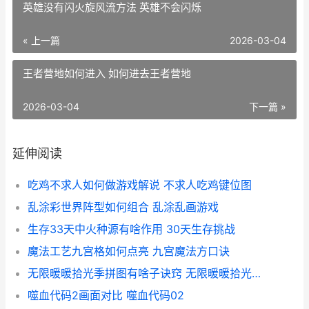
英雄没有闪火旋风流方法 英雄不会闪烁
« 上一篇
2026-03-04
王者营地如何进入 如何进去王者营地
2026-03-04
下一篇 »
延伸阅读
吃鸡不求人如何做游戏解说 不求人吃鸡键位图
乱涂彩世界阵型如何组合 乱涂乱画游戏
生存33天中火种源有啥作用 30天生存挑战
魔法工艺九宫格如何点亮 九宫魔法方口诀
无限暖暖拾光季拼图有啥子诀窍 无限暖暖拾光季活动
噬血代码2画面对比 噬血代码02