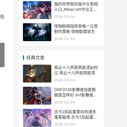
我的世界网页版中文官网
入口_Minecraft中文正版
网页进入 我的世界网页版
在
2026-03-04
手机入口
怪物联萌指挥官唯一元宵
制作策略 怪物联盟官方
2026-03-04
经典文章
»
燕云十六声匪鹑匪鸢如何
过 燕云十六声匪鹑匪鸢
2026-03-04
DNF2026影舞者技能数
据是怎样的 dnf影舞者刷
图视频
2026-03-04
古今2风起蓬莱如何通关
蓬莱秘境 古今2风起蓬莱
破解版
2026-03-04