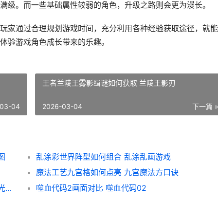
满级。而一些基础属性较弱的角色，升级之路则会更为漫长。
玩家通过合理规划游戏时间，充分利用各种经验获取途径，就能
体验游戏角色成长带来的乐趣。
王者兰陵王雾影缉谜如何获取 兰陵王影刃
03-04
2026-03-04
下一篇 
图
乱涂彩世界阵型如何组合 乱涂乱画游戏
魔法工艺九宫格如何点亮 九宫魔法方口诀
无限暖暖拾光季拼图有啥子诀窍 无限暖暖拾光季活动
噬血代码2画面对比 噬血代码02