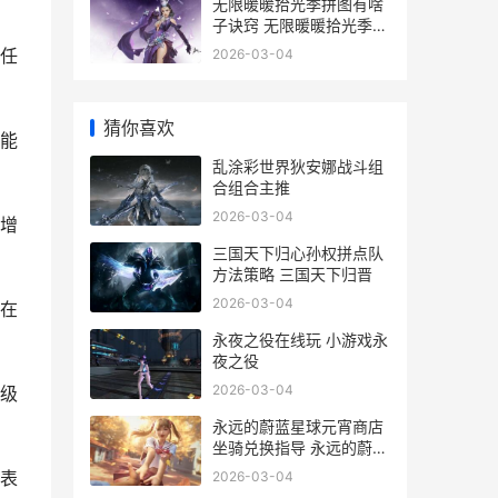
无限暖暖拾光季拼图有啥
子诀窍 无限暖暖拾光季活
动
任
2026-03-04
猜你喜欢
能
乱涂彩世界狄安娜战斗组
合组合主推
2026-03-04
增
三国天下归心孙权拼点队
方法策略 三国天下归晋
2026-03-04
在
永夜之役在线玩 小游戏永
夜之役
2026-03-04
级
永远的蔚蓝星球元宵商店
坐骑兑换指导 永远的蔚蓝
星球破解版修改器
表
2026-03-04