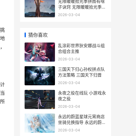
无限暖暖拾光季拼图有啥
子诀窍 无限暖暖拾光季活
动
2026-03-04
挑
猜你喜欢
地
乱涂彩世界狄安娜战斗组
，
合组合主推
2026-03-04
三国天下归心孙权拼点队
方法策略 三国天下归晋
2026-03-04
计
当
永夜之役在线玩 小游戏永
夜之役
所
2026-03-04
永远的蔚蓝星球元宵商店
坐骑兑换指导 永远的蔚蓝
星球破解版修改器
2026-03-04