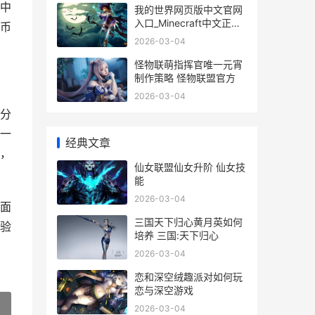
中
我的世界网页版中文官网
入口_Minecraft中文正版
币
网页进入 我的世界网页版
2026-03-04
手机入口
怪物联萌指挥官唯一元宵
制作策略 怪物联盟官方
2026-03-04
分
一
经典文章
，
仙女联盟仙女升阶 仙女技
能
2026-03-04
面
三国天下归心黄月英如何
验
培养 三国:天下归心
2026-03-04
恋和深空绒趣派对如何玩
恋与深空游戏
2026-03-04